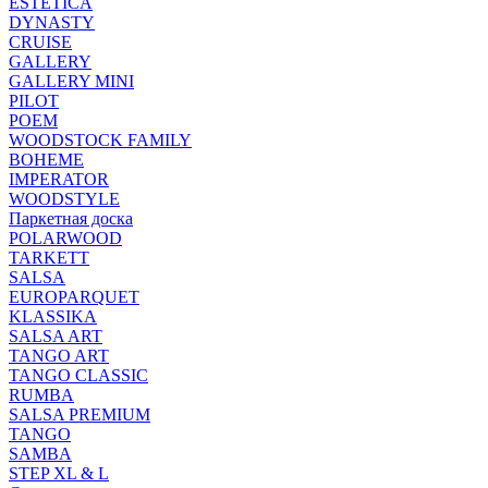
ESTETICA
DYNASTY
CRUISE
GALLERY
GALLERY MINI
PILOT
POEM
WOODSTOCK FAMILY
BOHEME
IMPERATOR
WOODSTYLE
Паркетная доска
POLARWOOD
TARKETT
SALSA
EUROPARQUET
KLASSIKA
SALSA ART
TANGO ART
TANGO CLASSIC
RUMBA
SALSA PREMIUM
TANGO
SAMBA
STEP XL & L