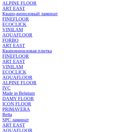
ALPINE FLOOR
ART EAST
Кварц-виниловый ламинат
FINEFLOOR
ECOCLICK
VINILAM
AQUAFLOOR
FORBO
ART EAST
Кварцвиниловая плитка
FINEFLOOR
ART EAST
VINILAM
ECOCLICK
AQUAFLOOR
ALPINE FLOOR
IVC
Made in Belgium
DAMY FLOOR
ICON FLOOR
PRIMAVERA
Betta
SPC ламинат
ART EAST
AQUAFLOOR