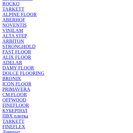
ROCKO
TARKETT
ALPINE FLOOR
ABERHOF
NOVENTIS
VINILAM
ALTA STEP
ARBITON
STRONGHOLD
FAST FLOOR
ALIX FLOOR
ADELAR
DAMY FLOOR
DOLCE FLOORING
BRONIX
ICON FLOOR
PRIMAVERA
CM FLOOR
OFFWOOD
FINEFLOOR
КУБЕРПОЛ
ПВХ плитка
TARKETT
FINEFLEX
Ламинат