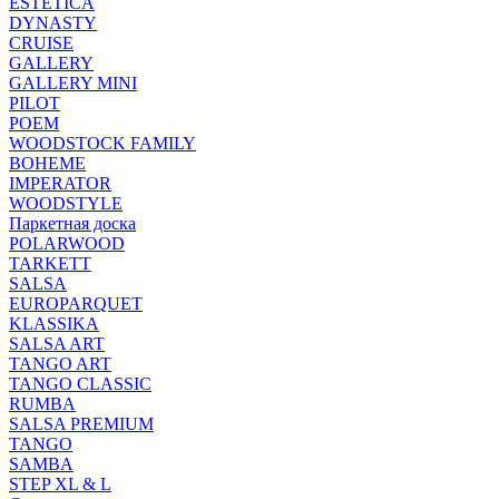
ESTETICA
DYNASTY
CRUISE
GALLERY
GALLERY MINI
PILOT
POEM
WOODSTOCK FAMILY
BOHEME
IMPERATOR
WOODSTYLE
Паркетная доска
POLARWOOD
TARKETT
SALSA
EUROPARQUET
KLASSIKA
SALSA ART
TANGO ART
TANGO CLASSIC
RUMBA
SALSA PREMIUM
TANGO
SAMBA
STEP XL & L