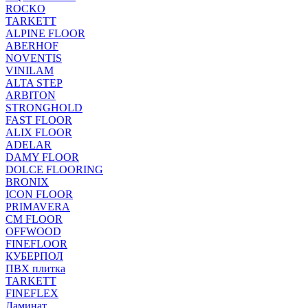
ROCKO
TARKETT
ALPINE FLOOR
ABERHOF
NOVENTIS
VINILAM
ALTA STEP
ARBITON
STRONGHOLD
FAST FLOOR
ALIX FLOOR
ADELAR
DAMY FLOOR
DOLCE FLOORING
BRONIX
ICON FLOOR
PRIMAVERA
CM FLOOR
OFFWOOD
FINEFLOOR
КУБЕРПОЛ
ПВХ плитка
TARKETT
FINEFLEX
Ламинат