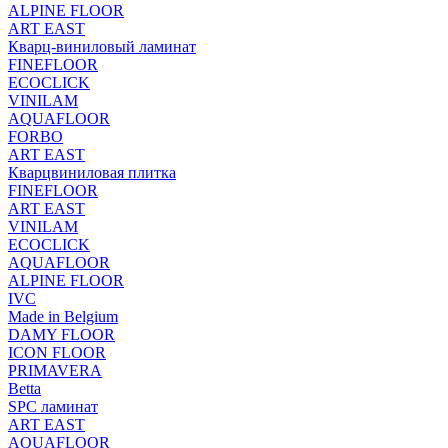
ALPINE FLOOR
ART EAST
Кварц-виниловый ламинат
FINEFLOOR
ECOCLICK
VINILAM
AQUAFLOOR
FORBO
ART EAST
Кварцвиниловая плитка
FINEFLOOR
ART EAST
VINILAM
ECOCLICK
AQUAFLOOR
ALPINE FLOOR
IVC
Made in Belgium
DAMY FLOOR
ICON FLOOR
PRIMAVERA
Betta
SPC ламинат
ART EAST
AQUAFLOOR