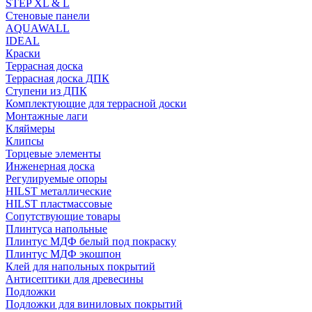
STEP XL & L
Стеновые панели
AQUAWALL
IDEAL
Краски
Террасная доска
Террасная доска ДПК
Ступени из ДПК
Комплектующие для террасной доски
Монтажные лаги
Кляймеры
Клипсы
Торцевые элементы
Инженерная доска
Регулируемые опоры
HILST металлические
HILST пластмассовые
Сопутствующие товары
Плинтуса напольные
Плинтус МДФ белый под покраску
Плинтус МДФ экошпон
Клей для напольных покрытий
Антисептики для древесины
Подложки
Подложки для виниловых покрытий