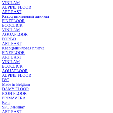
VINILAM
ALPINE FLOOR
ART EAST
Кварц-виниловый ламинат
FINEFLOOR
ECOCLICK
VINILAM
AQUAFLOOR
FORBO
ART EAST
Кварцвиниловая плитка
FINEFLOOR
ART EAST
VINILAM
ECOCLICK
AQUAFLOOR
ALPINE FLOOR
IVC
Made in Belgium
DAMY FLOOR
ICON FLOOR
PRIMAVERA
Betta
SPC ламинат
ART EAST