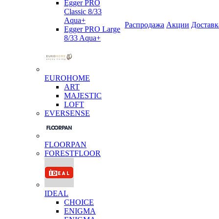
Egger PRO
Classic 8/33
Aqua+
Распродажа
Акции
Доставк
Egger PRO Large
8/33 Aqua+
EUROHOME
ART
MAJESTIC
LOFT
EVERSENSE
FLOORPAN
FORESTFLOOR
IDEAL
CHOICE
ENIGMA