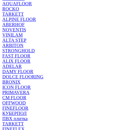
AQUAFLOOR
ROCKO
TARKETT
ALPINE FLOOR
ABERHOF
NOVENTIS
VINILAM
ALTA STEP
ARBITON
STRONGHOLD
FAST FLOOR
ALIX FLOOR
ADELAR
DAMY FLOOR
DOLCE FLOORING
BRONIX
ICON FLOOR
PRIMAVERA
CM FLOOR
OFFWOOD
FINEFLOOR
КУБЕРПОЛ
ПВХ плитка
TARKETT
FINEFLEX