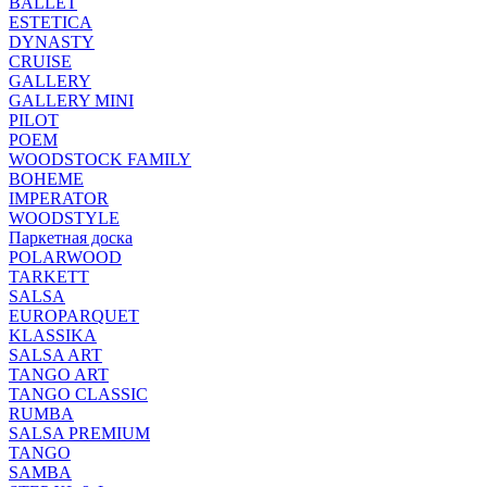
BALLET
ESTETICA
DYNASTY
CRUISE
GALLERY
GALLERY MINI
PILOT
POEM
WOODSTOCK FAMILY
BOHEME
IMPERATOR
WOODSTYLE
Паркетная доска
POLARWOOD
TARKETT
SALSA
EUROPARQUET
KLASSIKA
SALSA ART
TANGO ART
TANGO CLASSIC
RUMBA
SALSA PREMIUM
TANGO
SAMBA