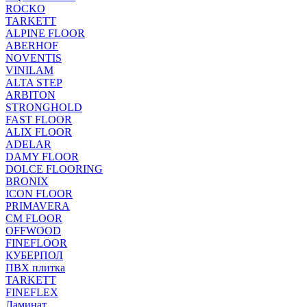
ROCKO
TARKETT
ALPINE FLOOR
ABERHOF
NOVENTIS
VINILAM
ALTA STEP
ARBITON
STRONGHOLD
FAST FLOOR
ALIX FLOOR
ADELAR
DAMY FLOOR
DOLCE FLOORING
BRONIX
ICON FLOOR
PRIMAVERA
CM FLOOR
OFFWOOD
FINEFLOOR
КУБЕРПОЛ
ПВХ плитка
TARKETT
FINEFLEX
Ламинат