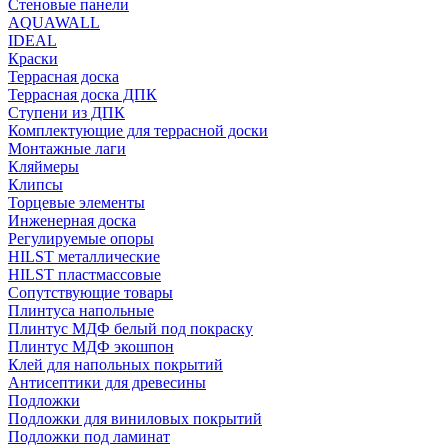
Стеновые панели
AQUAWALL
IDEAL
Краски
Террасная доска
Террасная доска ДПК
Ступени из ДПК
Комплектующие для террасной доски
Монтажные лаги
Кляймеры
Клипсы
Торцевые элементы
Инженерная доска
Регулируемые опоры
HILST металлические
HILST пластмассовые
Сопутствующие товары
Плинтуса напольные
Плинтус МДФ белый под покраску
Плинтус МДФ экошпон
Клей для напольных покрытий
Антисептики для древесины
Подложки
Подложки для виниловых покрытий
Подложки под ламинат