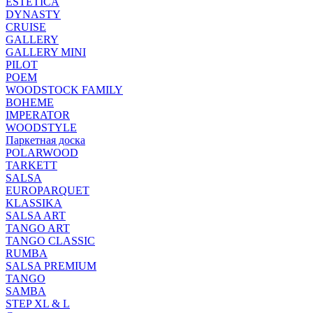
ESTETICA
DYNASTY
CRUISE
GALLERY
GALLERY MINI
PILOT
POEM
WOODSTOCK FAMILY
BOHEME
IMPERATOR
WOODSTYLE
Паркетная доска
POLARWOOD
TARKETT
SALSA
EUROPARQUET
KLASSIKA
SALSA ART
TANGO ART
TANGO CLASSIC
RUMBA
SALSA PREMIUM
TANGO
SAMBA
STEP XL & L