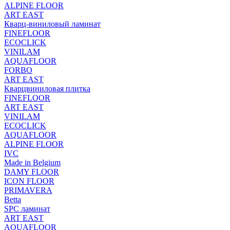
ALPINE FLOOR
ART EAST
Кварц-виниловый ламинат
FINEFLOOR
ECOCLICK
VINILAM
AQUAFLOOR
FORBO
ART EAST
Кварцвиниловая плитка
FINEFLOOR
ART EAST
VINILAM
ECOCLICK
AQUAFLOOR
ALPINE FLOOR
IVC
Made in Belgium
DAMY FLOOR
ICON FLOOR
PRIMAVERA
Betta
SPC ламинат
ART EAST
AQUAFLOOR