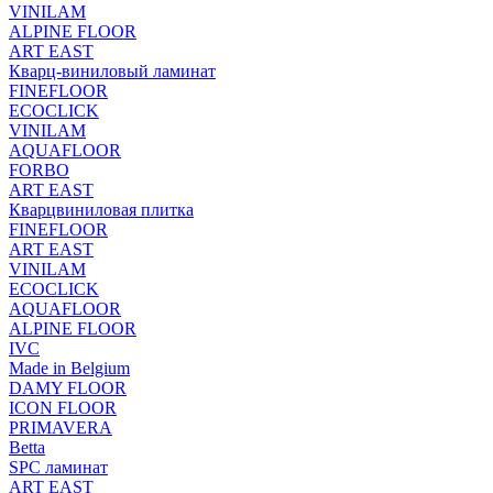
VINILAM
ALPINE FLOOR
ART EAST
Кварц-виниловый ламинат
FINEFLOOR
ECOCLICK
VINILAM
AQUAFLOOR
FORBO
ART EAST
Кварцвиниловая плитка
FINEFLOOR
ART EAST
VINILAM
ECOCLICK
AQUAFLOOR
ALPINE FLOOR
IVC
Made in Belgium
DAMY FLOOR
ICON FLOOR
PRIMAVERA
Betta
SPC ламинат
ART EAST