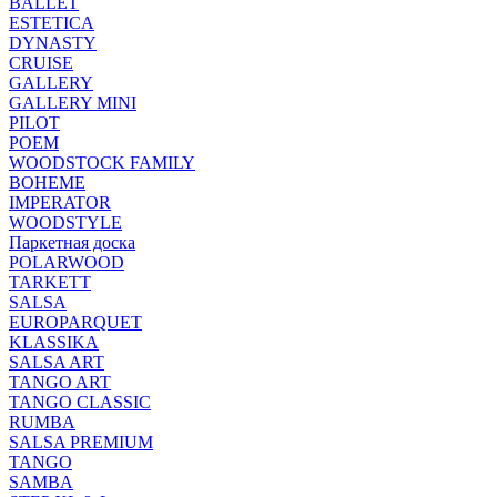
BALLET
ESTETICA
DYNASTY
CRUISE
GALLERY
GALLERY MINI
PILOT
POEM
WOODSTOCK FAMILY
BOHEME
IMPERATOR
WOODSTYLE
Паркетная доска
POLARWOOD
TARKETT
SALSA
EUROPARQUET
KLASSIKA
SALSA ART
TANGO ART
TANGO CLASSIC
RUMBA
SALSA PREMIUM
TANGO
SAMBA