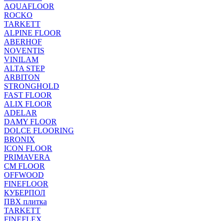
AQUAFLOOR
ROCKO
TARKETT
ALPINE FLOOR
ABERHOF
NOVENTIS
VINILAM
ALTA STEP
ARBITON
STRONGHOLD
FAST FLOOR
ALIX FLOOR
ADELAR
DAMY FLOOR
DOLCE FLOORING
BRONIX
ICON FLOOR
PRIMAVERA
CM FLOOR
OFFWOOD
FINEFLOOR
КУБЕРПОЛ
ПВХ плитка
TARKETT
FINEFLEX