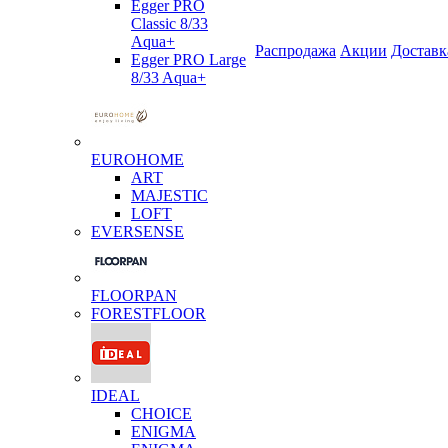
Egger PRO
Classic 8/33
Aqua+
Распродажа
Акции
Доставк
Egger PRO Large
8/33 Aqua+
EUROHOME
ART
MAJESTIC
LOFT
EVERSENSE
FLOORPAN
FORESTFLOOR
IDEAL
CHOICE
ENIGMA