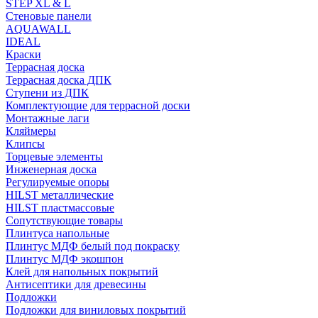
STEP XL & L
Стеновые панели
AQUAWALL
IDEAL
Краски
Террасная доска
Террасная доска ДПК
Ступени из ДПК
Комплектующие для террасной доски
Монтажные лаги
Кляймеры
Клипсы
Торцевые элементы
Инженерная доска
Регулируемые опоры
HILST металлические
HILST пластмассовые
Сопутствующие товары
Плинтуса напольные
Плинтус МДФ белый под покраску
Плинтус МДФ экошпон
Клей для напольных покрытий
Антисептики для древесины
Подложки
Подложки для виниловых покрытий