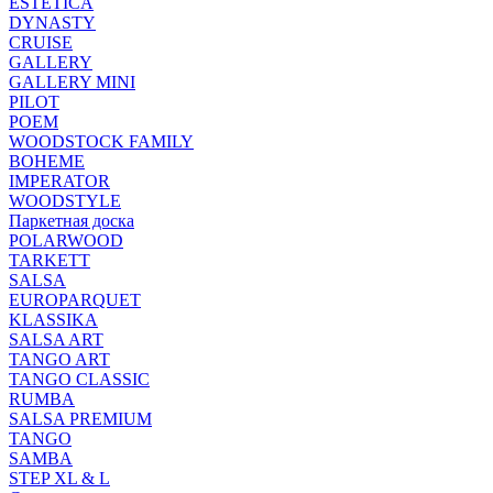
ESTETICA
DYNASTY
CRUISE
GALLERY
GALLERY MINI
PILOT
POEM
WOODSTOCK FAMILY
BOHEME
IMPERATOR
WOODSTYLE
Паркетная доска
POLARWOOD
TARKETT
SALSA
EUROPARQUET
KLASSIKA
SALSA ART
TANGO ART
TANGO CLASSIC
RUMBA
SALSA PREMIUM
TANGO
SAMBA
STEP XL & L