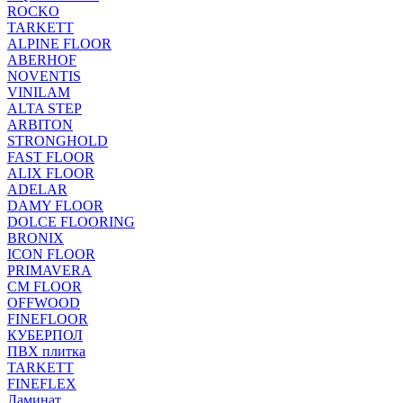
ROCKO
TARKETT
ALPINE FLOOR
ABERHOF
NOVENTIS
VINILAM
ALTA STEP
ARBITON
STRONGHOLD
FAST FLOOR
ALIX FLOOR
ADELAR
DAMY FLOOR
DOLCE FLOORING
BRONIX
ICON FLOOR
PRIMAVERA
CM FLOOR
OFFWOOD
FINEFLOOR
КУБЕРПОЛ
ПВХ плитка
TARKETT
FINEFLEX
Ламинат