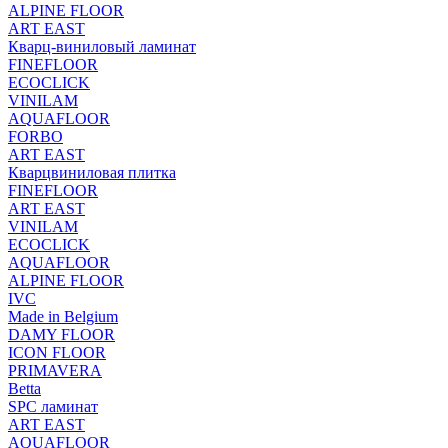
ALPINE FLOOR
ART EAST
Кварц-виниловый ламинат
FINEFLOOR
ECOCLICK
VINILAM
AQUAFLOOR
FORBO
ART EAST
Кварцвиниловая плитка
FINEFLOOR
ART EAST
VINILAM
ECOCLICK
AQUAFLOOR
ALPINE FLOOR
IVC
Made in Belgium
DAMY FLOOR
ICON FLOOR
PRIMAVERA
Betta
SPC ламинат
ART EAST
AQUAFLOOR