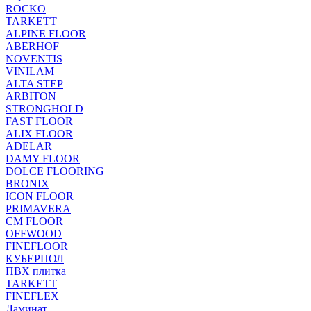
ROCKO
TARKETT
ALPINE FLOOR
ABERHOF
NOVENTIS
VINILAM
ALTA STEP
ARBITON
STRONGHOLD
FAST FLOOR
ALIX FLOOR
ADELAR
DAMY FLOOR
DOLCE FLOORING
BRONIX
ICON FLOOR
PRIMAVERA
CM FLOOR
OFFWOOD
FINEFLOOR
КУБЕРПОЛ
ПВХ плитка
TARKETT
FINEFLEX
Ламинат