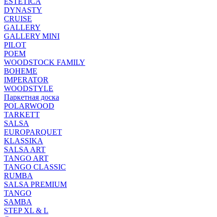
ESTETICA
DYNASTY
CRUISE
GALLERY
GALLERY MINI
PILOT
POEM
WOODSTOCK FAMILY
BOHEME
IMPERATOR
WOODSTYLE
Паркетная доска
POLARWOOD
TARKETT
SALSA
EUROPARQUET
KLASSIKA
SALSA ART
TANGO ART
TANGO CLASSIC
RUMBA
SALSA PREMIUM
TANGO
SAMBA
STEP XL & L