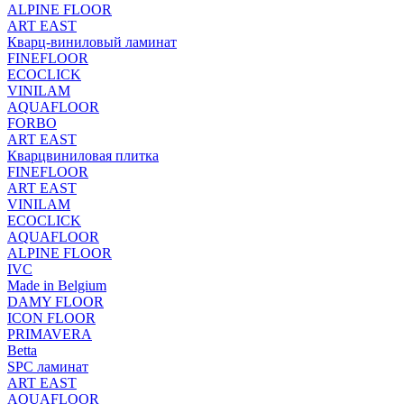
ALPINE FLOOR
ART EAST
Кварц-виниловый ламинат
FINEFLOOR
ECOCLICK
VINILAM
AQUAFLOOR
FORBO
ART EAST
Кварцвиниловая плитка
FINEFLOOR
ART EAST
VINILAM
ECOCLICK
AQUAFLOOR
ALPINE FLOOR
IVC
Made in Belgium
DAMY FLOOR
ICON FLOOR
PRIMAVERA
Betta
SPC ламинат
ART EAST
AQUAFLOOR