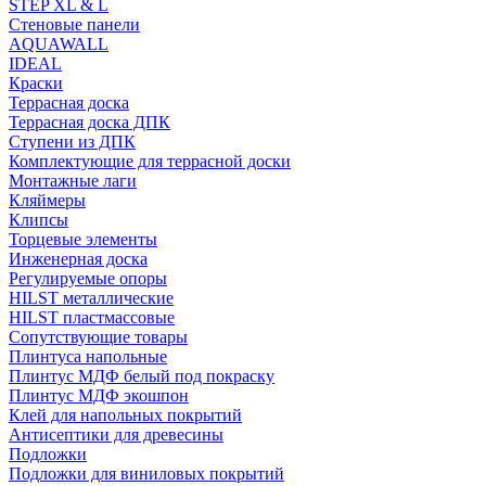
STEP XL & L
Стеновые панели
AQUAWALL
IDEAL
Краски
Террасная доска
Террасная доска ДПК
Ступени из ДПК
Комплектующие для террасной доски
Монтажные лаги
Кляймеры
Клипсы
Торцевые элементы
Инженерная доска
Регулируемые опоры
HILST металлические
HILST пластмассовые
Сопутствующие товары
Плинтуса напольные
Плинтус МДФ белый под покраску
Плинтус МДФ экошпон
Клей для напольных покрытий
Антисептики для древесины
Подложки
Подложки для виниловых покрытий