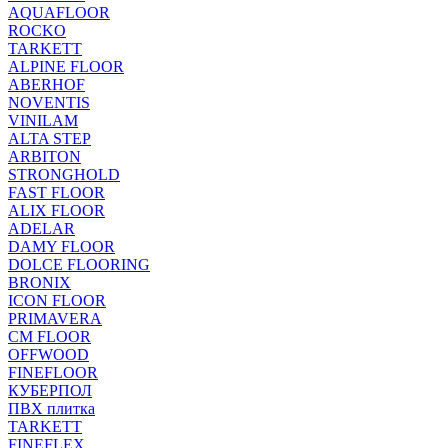
AQUAFLOOR
ROCKO
TARKETT
ALPINE FLOOR
ABERHOF
NOVENTIS
VINILAM
ALTA STEP
ARBITON
STRONGHOLD
FAST FLOOR
ALIX FLOOR
ADELAR
DAMY FLOOR
DOLCE FLOORING
BRONIX
ICON FLOOR
PRIMAVERA
CM FLOOR
OFFWOOD
FINEFLOOR
КУБЕРПОЛ
ПВХ плитка
TARKETT
FINEFLEX