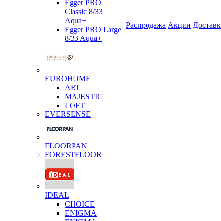
Egger PRO
Classic 8/33
Aqua+
Распродажа
Акции
Доставк
Egger PRO Large
8/33 Aqua+
EUROHOME
ART
MAJESTIC
LOFT
EVERSENSE
FLOORPAN
FORESTFLOOR
IDEAL
CHOICE
ENIGMA