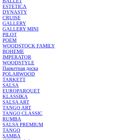
BALLET
ESTETICA
DYNASTY
CRUISE
GALLERY
GALLERY MINI
PILOT
POEM
WOODSTOCK FAMILY
BOHEME
IMPERATOR
WOODSTYLE
Паркетная доска
POLARWOOD
TARKETT
SALSA
EUROPARQUET
KLASSIKA
SALSA ART
TANGO ART
TANGO CLASSIC
RUMBA
SALSA PREMIUM
TANGO
SAMBA