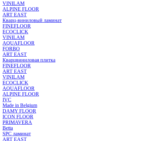
VINILAM
ALPINE FLOOR
ART EAST
Кварц-виниловый ламинат
FINEFLOOR
ECOCLICK
VINILAM
AQUAFLOOR
FORBO
ART EAST
Кварцвиниловая плитка
FINEFLOOR
ART EAST
VINILAM
ECOCLICK
AQUAFLOOR
ALPINE FLOOR
IVC
Made in Belgium
DAMY FLOOR
ICON FLOOR
PRIMAVERA
Betta
SPC ламинат
ART EAST