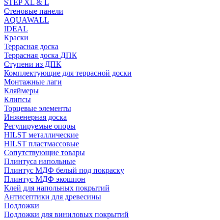
STEP XL & L
Стеновые панели
AQUAWALL
IDEAL
Краски
Террасная доска
Террасная доска ДПК
Ступени из ДПК
Комплектующие для террасной доски
Монтажные лаги
Кляймеры
Клипсы
Торцевые элементы
Инженерная доска
Регулируемые опоры
HILST металлические
HILST пластмассовые
Сопутствующие товары
Плинтуса напольные
Плинтус МДФ белый под покраску
Плинтус МДФ экошпон
Клей для напольных покрытий
Антисептики для древесины
Подложки
Подложки для виниловых покрытий