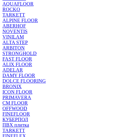
AQUAFLOOR
ROCKO
TARKETT
ALPINE FLOOR
ABERHOF
NOVENTIS
VINILAM
ALTA STEP
ARBITON
STRONGHOLD
FAST FLOOR
ALIX FLOOR
ADELAR
DAMY FLOOR
DOLCE FLOORING
BRONIX
ICON FLOOR
PRIMAVERA
CM FLOOR
OFFWOOD
FINEFLOOR
КУБЕРПОЛ
ПВХ плитка
TARKETT
FINEFLEX