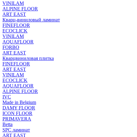
VINILAM
ALPINE FLOOR
ART EAST
Кварц-виниловый ламинат
FINEFLOOR
ECOCLICK
VINILAM
AQUAFLOOR
FORBO
ART EAST
Кварцвиниловая плитка
FINEFLOOR
ART EAST
VINILAM
ECOCLICK
AQUAFLOOR
ALPINE FLOOR
IVC
Made in Belgium
DAMY FLOOR
ICON FLOOR
PRIMAVERA
Betta
SPC ламинат
ART EAST