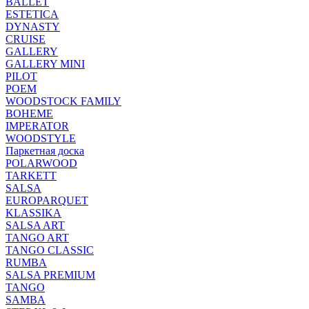
BALLET
ESTETICA
DYNASTY
CRUISE
GALLERY
GALLERY MINI
PILOT
POEM
WOODSTOCK FAMILY
BOHEME
IMPERATOR
WOODSTYLE
Паркетная доска
POLARWOOD
TARKETT
SALSA
EUROPARQUET
KLASSIKA
SALSA ART
TANGO ART
TANGO CLASSIC
RUMBA
SALSA PREMIUM
TANGO
SAMBA