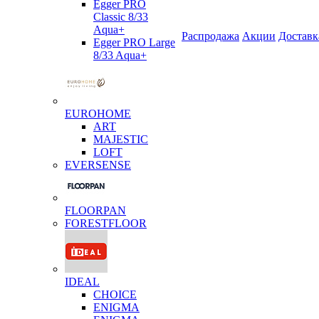
Egger PRO
Classic 8/33
Aqua+
Распродажа
Акции
Доставк
Egger PRO Large
8/33 Aqua+
EUROHOME
ART
MAJESTIC
LOFT
EVERSENSE
FLOORPAN
FORESTFLOOR
IDEAL
CHOICE
ENIGMA