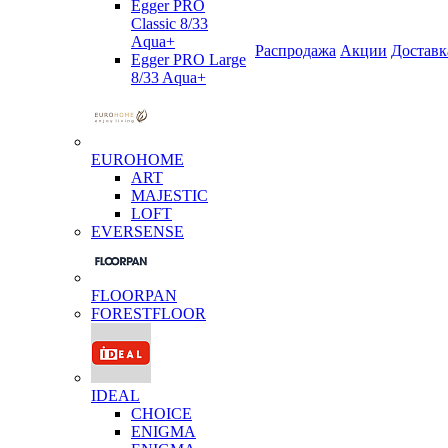
Egger PRO
Classic 8/33
Aqua+
Распродажа
Акции
Доставк
Egger PRO Large
8/33 Aqua+
EUROHOME
ART
MAJESTIC
LOFT
EVERSENSE
FLOORPAN
FORESTFLOOR
IDEAL
CHOICE
ENIGMA