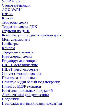
STEP XL & L
Стеновые панели
AQUAWALL
IDEAL
Краски
Террасная доска
Террасная доска ДПК
Ступени из ДПК
Комплектующие для террасной доски
Монтажные лаги
Кляймеры
Клипсы
Торцевые элементы
Инженерная доска
Регулируемые опоры
HILST металлические
HILST пластмассовые
Сопутствующие товары
Плинтуса напольные
Плинтус МДФ белый под покраску
Плинтус МДФ экошпон
Клей для напольных покрытий
Антисептики для древесины
Подложки
Подложки для виниловых покрытий