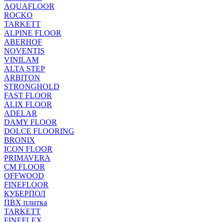
AQUAFLOOR
ROCKO
TARKETT
ALPINE FLOOR
ABERHOF
NOVENTIS
VINILAM
ALTA STEP
ARBITON
STRONGHOLD
FAST FLOOR
ALIX FLOOR
ADELAR
DAMY FLOOR
DOLCE FLOORING
BRONIX
ICON FLOOR
PRIMAVERA
CM FLOOR
OFFWOOD
FINEFLOOR
КУБЕРПОЛ
ПВХ плитка
TARKETT
FINEFLEX