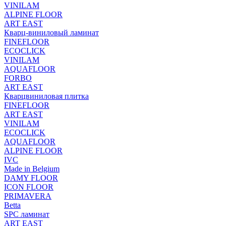
VINILAM
ALPINE FLOOR
ART EAST
Кварц-виниловый ламинат
FINEFLOOR
ECOCLICK
VINILAM
AQUAFLOOR
FORBO
ART EAST
Кварцвиниловая плитка
FINEFLOOR
ART EAST
VINILAM
ECOCLICK
AQUAFLOOR
ALPINE FLOOR
IVC
Made in Belgium
DAMY FLOOR
ICON FLOOR
PRIMAVERA
Betta
SPC ламинат
ART EAST