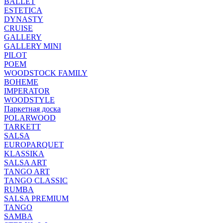
BALLET
ESTETICA
DYNASTY
CRUISE
GALLERY
GALLERY MINI
PILOT
POEM
WOODSTOCK FAMILY
BOHEME
IMPERATOR
WOODSTYLE
Паркетная доска
POLARWOOD
TARKETT
SALSA
EUROPARQUET
KLASSIKA
SALSA ART
TANGO ART
TANGO CLASSIC
RUMBA
SALSA PREMIUM
TANGO
SAMBA