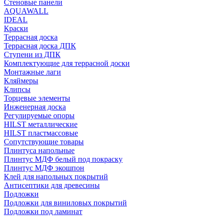
Стеновые панели
AQUAWALL
IDEAL
Краски
Террасная доска
Террасная доска ДПК
Ступени из ДПК
Комплектующие для террасной доски
Монтажные лаги
Кляймеры
Клипсы
Торцевые элементы
Инженерная доска
Регулируемые опоры
HILST металлические
HILST пластмассовые
Сопутствующие товары
Плинтуса напольные
Плинтус МДФ белый под покраску
Плинтус МДФ экошпон
Клей для напольных покрытий
Антисептики для древесины
Подложки
Подложки для виниловых покрытий
Подложки под ламинат