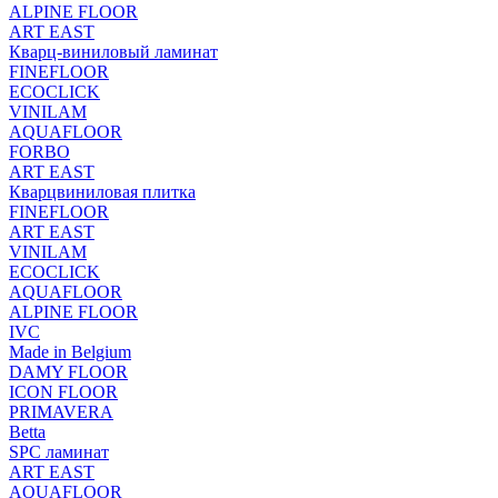
ALPINE FLOOR
ART EAST
Кварц-виниловый ламинат
FINEFLOOR
ECOCLICK
VINILAM
AQUAFLOOR
FORBO
ART EAST
Кварцвиниловая плитка
FINEFLOOR
ART EAST
VINILAM
ECOCLICK
AQUAFLOOR
ALPINE FLOOR
IVC
Made in Belgium
DAMY FLOOR
ICON FLOOR
PRIMAVERA
Betta
SPC ламинат
ART EAST
AQUAFLOOR