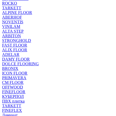
ROCKO
TARKETT
ALPINE FLOOR
ABERHOF
NOVENTIS
VINILAM
ALTA STEP
ARBITON
STRONGHOLD
FAST FLOOR
ALIX FLOOR
ADELAR
DAMY FLOOR
DOLCE FLOORING
BRONIX
ICON FLOOR
PRIMAVERA
CM FLOOR
OFFWOOD
FINEFLOOR
КУБЕРПОЛ
ПВХ плитка
TARKETT
FINEFLEX
Ламинат