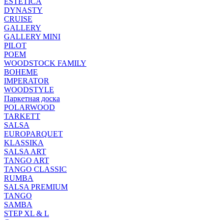
ESTETICA
DYNASTY
CRUISE
GALLERY
GALLERY MINI
PILOT
POEM
WOODSTOCK FAMILY
BOHEME
IMPERATOR
WOODSTYLE
Паркетная доска
POLARWOOD
TARKETT
SALSA
EUROPARQUET
KLASSIKA
SALSA ART
TANGO ART
TANGO CLASSIC
RUMBA
SALSA PREMIUM
TANGO
SAMBA
STEP XL & L