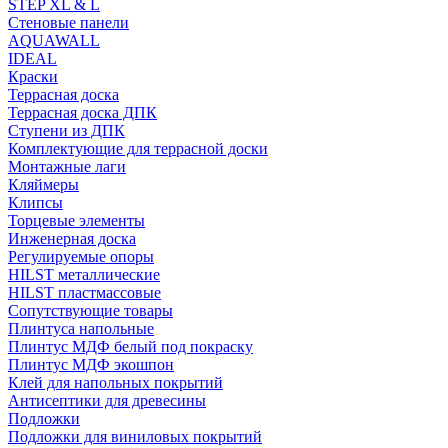
STEP XL & L
Стеновые панели
AQUAWALL
IDEAL
Краски
Террасная доска
Террасная доска ДПК
Ступени из ДПК
Комплектующие для террасной доски
Монтажные лаги
Кляймеры
Клипсы
Торцевые элементы
Инженерная доска
Регулируемые опоры
HILST металлические
HILST пластмассовые
Сопутствующие товары
Плинтуса напольные
Плинтус МДФ белый под покраску
Плинтус МДФ экошпон
Клей для напольных покрытий
Антисептики для древесины
Подложки
Подложки для виниловых покрытий