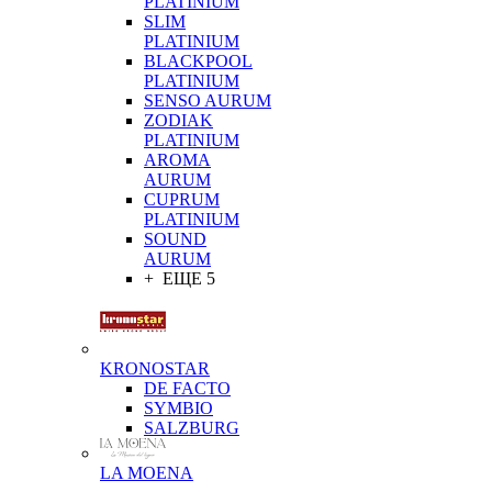
PLATINIUM
SLIM
PLATINIUM
BLACKPOOL
PLATINIUM
SENSO AURUM
ZODIAK
PLATINIUM
AROMA
AURUM
CUPRUM
PLATINIUM
SOUND
AURUM
+ ЕЩЕ 5
KRONOSTAR
DE FACTO
SYMBIO
SALZBURG
LA MOENA