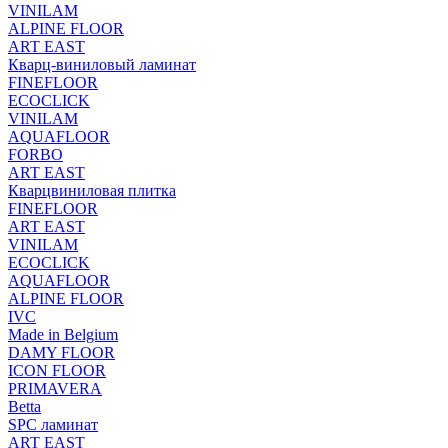
VINILAM
ALPINE FLOOR
ART EAST
Кварц-виниловый ламинат
FINEFLOOR
ECOCLICK
VINILAM
AQUAFLOOR
FORBO
ART EAST
Кварцвиниловая плитка
FINEFLOOR
ART EAST
VINILAM
ECOCLICK
AQUAFLOOR
ALPINE FLOOR
IVC
Made in Belgium
DAMY FLOOR
ICON FLOOR
PRIMAVERA
Betta
SPC ламинат
ART EAST