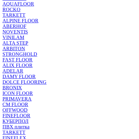
AQUAFLOOR
ROCKO
TARKETT
ALPINE FLOOR
ABERHOF
NOVENTIS
VINILAM
ALTA STEP
ARBITON
STRONGHOLD
FAST FLOOR
ALIX FLOOR
ADELAR
DAMY FLOOR
DOLCE FLOORING
BRONIX
ICON FLOOR
PRIMAVERA
CM FLOOR
OFFWOOD
FINEFLOOR
КУБЕРПОЛ
ПВХ плитка
TARKETT
FINEFLEX