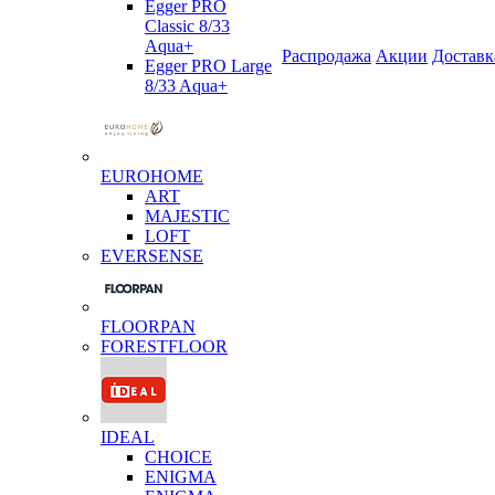
Egger PRO
Classic 8/33
Aqua+
Распродажа
Акции
Доставк
Egger PRO Large
8/33 Aqua+
EUROHOME
ART
MAJESTIC
LOFT
EVERSENSE
FLOORPAN
FORESTFLOOR
IDEAL
CHOICE
ENIGMA