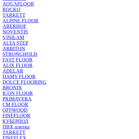
AQUAFLOOR
ROCKO
TARKETT
ALPINE FLOOR
ABERHOF
NOVENTIS
VINILAM
ALTA STEP
ARBITON
STRONGHOLD
FAST FLOOR
ALIX FLOOR
ADELAR
DAMY FLOOR
DOLCE FLOORING
BRONIX
ICON FLOOR
PRIMAVERA
CM FLOOR
OFFWOOD
FINEFLOOR
КУБЕРПОЛ
ПВХ плитка
TARKETT
FINEFLEX