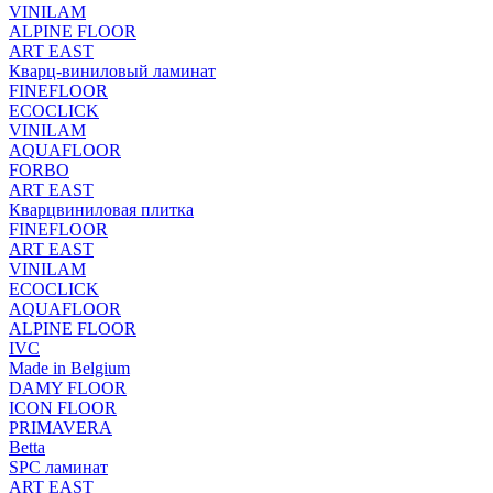
VINILAM
ALPINE FLOOR
ART EAST
Кварц-виниловый ламинат
FINEFLOOR
ECOCLICK
VINILAM
AQUAFLOOR
FORBO
ART EAST
Кварцвиниловая плитка
FINEFLOOR
ART EAST
VINILAM
ECOCLICK
AQUAFLOOR
ALPINE FLOOR
IVC
Made in Belgium
DAMY FLOOR
ICON FLOOR
PRIMAVERA
Betta
SPC ламинат
ART EAST