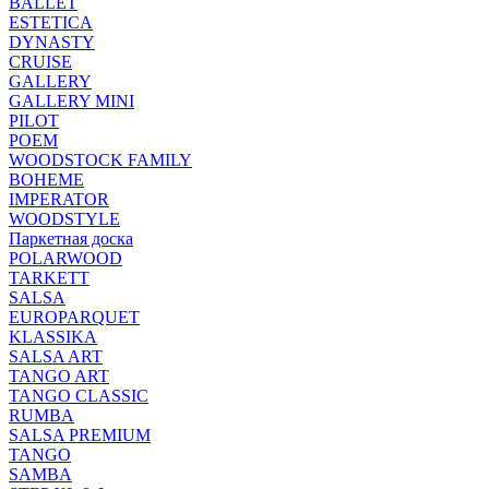
BALLET
ESTETICA
DYNASTY
CRUISE
GALLERY
GALLERY MINI
PILOT
POEM
WOODSTOCK FAMILY
BOHEME
IMPERATOR
WOODSTYLE
Паркетная доска
POLARWOOD
TARKETT
SALSA
EUROPARQUET
KLASSIKA
SALSA ART
TANGO ART
TANGO CLASSIC
RUMBA
SALSA PREMIUM
TANGO
SAMBA