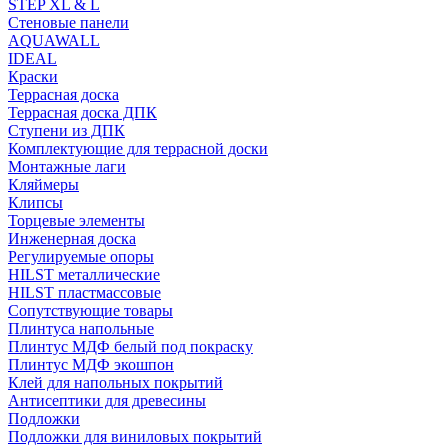
STEP XL & L
Стеновые панели
AQUAWALL
IDEAL
Краски
Террасная доска
Террасная доска ДПК
Ступени из ДПК
Комплектующие для террасной доски
Монтажные лаги
Кляймеры
Клипсы
Торцевые элементы
Инженерная доска
Регулируемые опоры
HILST металлические
HILST пластмассовые
Сопутствующие товары
Плинтуса напольные
Плинтус МДФ белый под покраску
Плинтус МДФ экошпон
Клей для напольных покрытий
Антисептики для древесины
Подложки
Подложки для виниловых покрытий