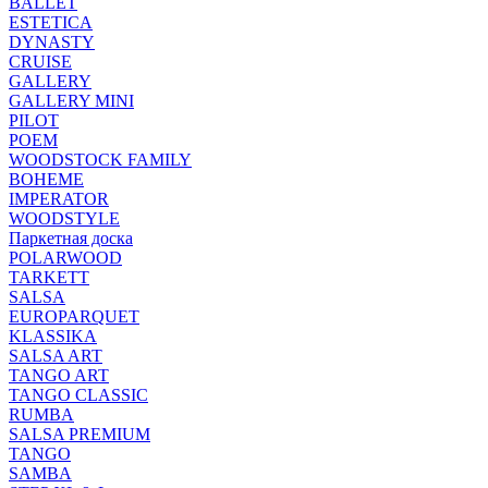
BALLET
ESTETICA
DYNASTY
CRUISE
GALLERY
GALLERY MINI
PILOT
POEM
WOODSTOCK FAMILY
BOHEME
IMPERATOR
WOODSTYLE
Паркетная доска
POLARWOOD
TARKETT
SALSA
EUROPARQUET
KLASSIKA
SALSA ART
TANGO ART
TANGO CLASSIC
RUMBA
SALSA PREMIUM
TANGO
SAMBA