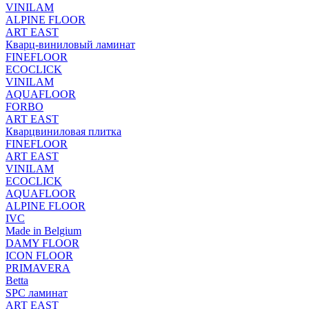
VINILAM
ALPINE FLOOR
ART EAST
Кварц-виниловый ламинат
FINEFLOOR
ECOCLICK
VINILAM
AQUAFLOOR
FORBO
ART EAST
Кварцвиниловая плитка
FINEFLOOR
ART EAST
VINILAM
ECOCLICK
AQUAFLOOR
ALPINE FLOOR
IVC
Made in Belgium
DAMY FLOOR
ICON FLOOR
PRIMAVERA
Betta
SPC ламинат
ART EAST