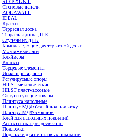
STEP XL & L
Стеновые панели
AQUAWALL
IDEAL
Краски
Террасная доска
Террасная доска ДПК
Ступени из ДПК
Комплектующие для террасной доски
Монтажные лаги
Кляймеры
Клипсы
Торцевые элементы
Инженерная доска
Регулируемые опоры
HILST металлические
HILST пластмассовые
Сопутствующие товары
Плинтуса напольные
Плинтус МДФ белый под покраску
Плинтус МДФ экошпон
Клей для напольных покрытий
Антисептики для древесины
Подложки
Подложки для виниловых покрытий