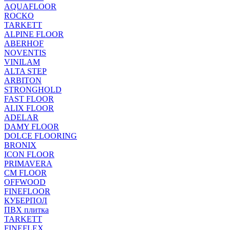
AQUAFLOOR
ROCKO
TARKETT
ALPINE FLOOR
ABERHOF
NOVENTIS
VINILAM
ALTA STEP
ARBITON
STRONGHOLD
FAST FLOOR
ALIX FLOOR
ADELAR
DAMY FLOOR
DOLCE FLOORING
BRONIX
ICON FLOOR
PRIMAVERA
CM FLOOR
OFFWOOD
FINEFLOOR
КУБЕРПОЛ
ПВХ плитка
TARKETT
FINEFLEX