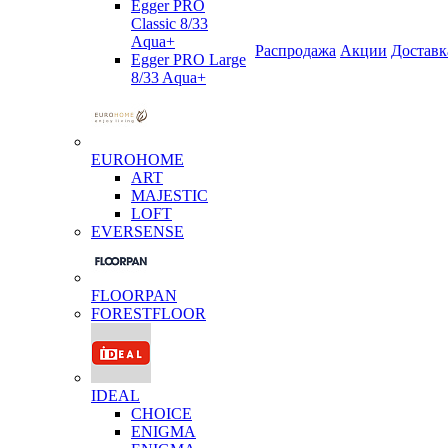
Egger PRO
Classic 8/33
Aqua+
Распродажа
Акции
Доставк
Egger PRO Large
8/33 Aqua+
EUROHOME
ART
MAJESTIC
LOFT
EVERSENSE
FLOORPAN
FORESTFLOOR
IDEAL
CHOICE
ENIGMA