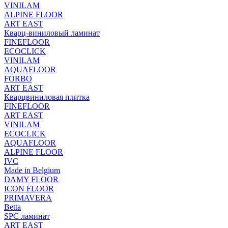
VINILAM
ALPINE FLOOR
ART EAST
Кварц-виниловый ламинат
FINEFLOOR
ECOCLICK
VINILAM
AQUAFLOOR
FORBO
ART EAST
Кварцвиниловая плитка
FINEFLOOR
ART EAST
VINILAM
ECOCLICK
AQUAFLOOR
ALPINE FLOOR
IVC
Made in Belgium
DAMY FLOOR
ICON FLOOR
PRIMAVERA
Betta
SPC ламинат
ART EAST