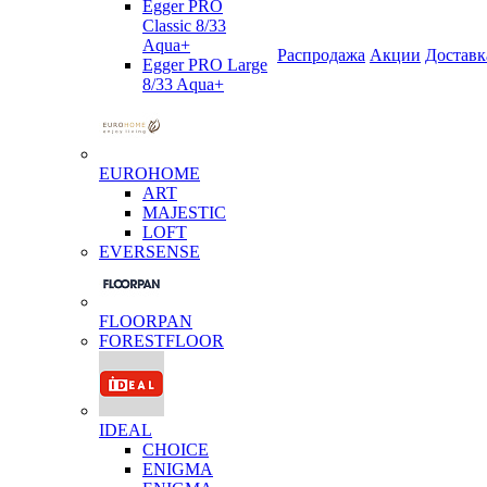
Egger PRO
Classic 8/33
Aqua+
Распродажа
Акции
Доставк
Egger PRO Large
8/33 Aqua+
EUROHOME
ART
MAJESTIC
LOFT
EVERSENSE
FLOORPAN
FORESTFLOOR
IDEAL
CHOICE
ENIGMA