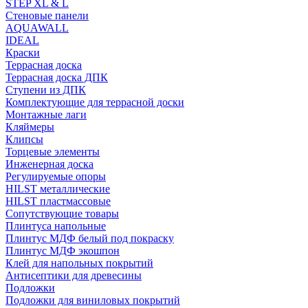
STEP XL & L
Стеновые панели
AQUAWALL
IDEAL
Краски
Террасная доска
Террасная доска ДПК
Ступени из ДПК
Комплектующие для террасной доски
Монтажные лаги
Кляймеры
Клипсы
Торцевые элементы
Инженерная доска
Регулируемые опоры
HILST металлические
HILST пластмассовые
Сопутствующие товары
Плинтуса напольные
Плинтус МДФ белый под покраску
Плинтус МДФ экошпон
Клей для напольных покрытий
Антисептики для древесины
Подложки
Подложки для виниловых покрытий