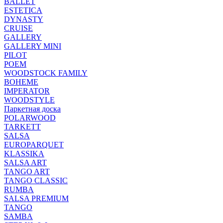
BALLET
ESTETICA
DYNASTY
CRUISE
GALLERY
GALLERY MINI
PILOT
POEM
WOODSTOCK FAMILY
BOHEME
IMPERATOR
WOODSTYLE
Паркетная доска
POLARWOOD
TARKETT
SALSA
EUROPARQUET
KLASSIKA
SALSA ART
TANGO ART
TANGO CLASSIC
RUMBA
SALSA PREMIUM
TANGO
SAMBA