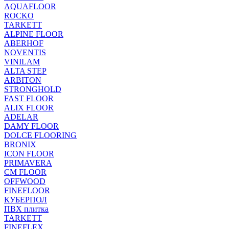
AQUAFLOOR
ROCKO
TARKETT
ALPINE FLOOR
ABERHOF
NOVENTIS
VINILAM
ALTA STEP
ARBITON
STRONGHOLD
FAST FLOOR
ALIX FLOOR
ADELAR
DAMY FLOOR
DOLCE FLOORING
BRONIX
ICON FLOOR
PRIMAVERA
CM FLOOR
OFFWOOD
FINEFLOOR
КУБЕРПОЛ
ПВХ плитка
TARKETT
FINEFLEX