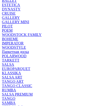
BALLET
ESTETICA
DYNASTY
CRUISE
GALLERY
GALLERY MINI
PILOT
POEM
WOODSTOCK FAMILY
BOHEME
IMPERATOR
WOODSTYLE
Паркетная доска
POLARWOOD
TARKETT
SALSA
EUROPARQUET
KLASSIKA
SALSA ART
TANGO ART
TANGO CLASSIC
RUMBA
SALSA PREMIUM
TANGO
SAMBA