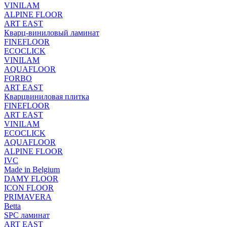
VINILAM
ALPINE FLOOR
ART EAST
Кварц-виниловый ламинат
FINEFLOOR
ECOCLICK
VINILAM
AQUAFLOOR
FORBO
ART EAST
Кварцвиниловая плитка
FINEFLOOR
ART EAST
VINILAM
ECOCLICK
AQUAFLOOR
ALPINE FLOOR
IVC
Made in Belgium
DAMY FLOOR
ICON FLOOR
PRIMAVERA
Betta
SPC ламинат
ART EAST