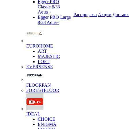
Egger PRO
Classic 8/33
Aqua+
Распродажа
Акции
Доставк
Egger PRO Large
8/33 Aqua+
EUROHOME
ART
MAJESTIC
LOFT
EVERSENSE
FLOORPAN
FORESTFLOOR
IDEAL
CHOICE
ENIGMA