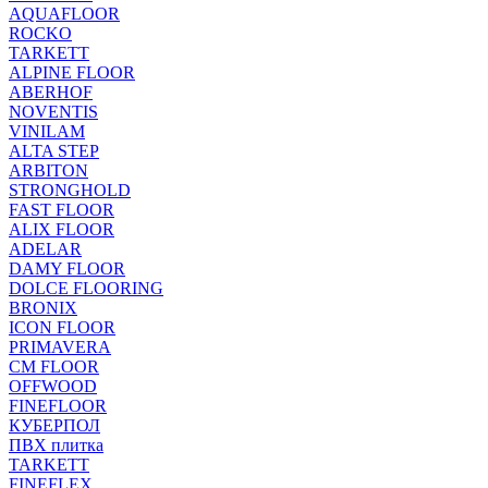
AQUAFLOOR
ROCKO
TARKETT
ALPINE FLOOR
ABERHOF
NOVENTIS
VINILAM
ALTA STEP
ARBITON
STRONGHOLD
FAST FLOOR
ALIX FLOOR
ADELAR
DAMY FLOOR
DOLCE FLOORING
BRONIX
ICON FLOOR
PRIMAVERA
CM FLOOR
OFFWOOD
FINEFLOOR
КУБЕРПОЛ
ПВХ плитка
TARKETT
FINEFLEX