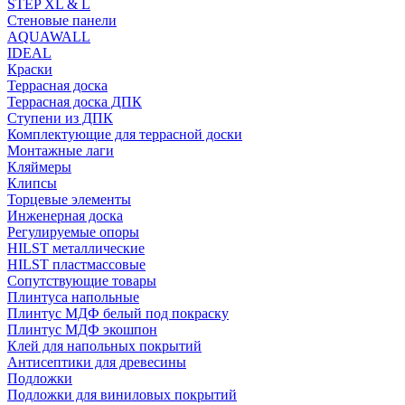
STEP XL & L
Стеновые панели
AQUAWALL
IDEAL
Краски
Террасная доска
Террасная доска ДПК
Ступени из ДПК
Комплектующие для террасной доски
Монтажные лаги
Кляймеры
Клипсы
Торцевые элементы
Инженерная доска
Регулируемые опоры
HILST металлические
HILST пластмассовые
Сопутствующие товары
Плинтуса напольные
Плинтус МДФ белый под покраску
Плинтус МДФ экошпон
Клей для напольных покрытий
Антисептики для древесины
Подложки
Подложки для виниловых покрытий