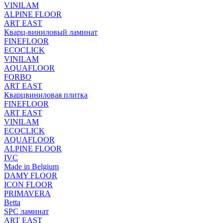
VINILAM
ALPINE FLOOR
ART EAST
Кварц-виниловый ламинат
FINEFLOOR
ECOCLICK
VINILAM
AQUAFLOOR
FORBO
ART EAST
Кварцвиниловая плитка
FINEFLOOR
ART EAST
VINILAM
ECOCLICK
AQUAFLOOR
ALPINE FLOOR
IVC
Made in Belgium
DAMY FLOOR
ICON FLOOR
PRIMAVERA
Betta
SPC ламинат
ART EAST