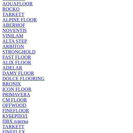
AQUAFLOOR
ROCKO
TARKETT
ALPINE FLOOR
ABERHOF
NOVENTIS
VINILAM
ALTA STEP
ARBITON
STRONGHOLD
FAST FLOOR
ALIX FLOOR
ADELAR
DAMY FLOOR
DOLCE FLOORING
BRONIX
ICON FLOOR
PRIMAVERA
CM FLOOR
OFFWOOD
FINEFLOOR
КУБЕРПОЛ
ПВХ плитка
TARKETT
FINEFLEX