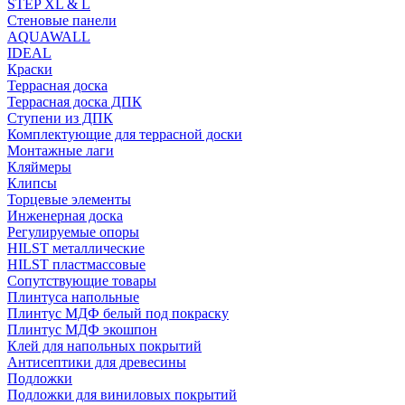
STEP XL & L
Стеновые панели
AQUAWALL
IDEAL
Краски
Террасная доска
Террасная доска ДПК
Ступени из ДПК
Комплектующие для террасной доски
Монтажные лаги
Кляймеры
Клипсы
Торцевые элементы
Инженерная доска
Регулируемые опоры
HILST металлические
HILST пластмассовые
Сопутствующие товары
Плинтуса напольные
Плинтус МДФ белый под покраску
Плинтус МДФ экошпон
Клей для напольных покрытий
Антисептики для древесины
Подложки
Подложки для виниловых покрытий