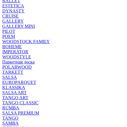
BALLET
ESTETICA
DYNASTY
CRUISE
GALLERY
GALLERY MINI
PILOT
POEM
WOODSTOCK FAMILY
BOHEME
IMPERATOR
WOODSTYLE
Паркетная доска
POLARWOOD
TARKETT
SALSA
EUROPARQUET
KLASSIKA
SALSA ART
TANGO ART
TANGO CLASSIC
RUMBA
SALSA PREMIUM
TANGO
SAMBA