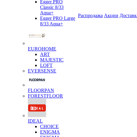
Egger PRO
Classic 8/33
Aqua+
Распродажа
Акции
Доставк
Egger PRO Large
8/33 Aqua+
EUROHOME
ART
MAJESTIC
LOFT
EVERSENSE
FLOORPAN
FORESTFLOOR
IDEAL
CHOICE
ENIGMA