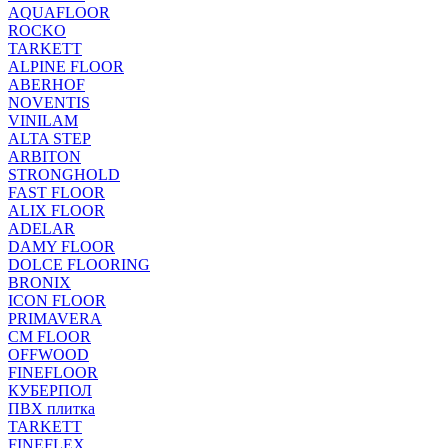
AQUAFLOOR
ROCKO
TARKETT
ALPINE FLOOR
ABERHOF
NOVENTIS
VINILAM
ALTA STEP
ARBITON
STRONGHOLD
FAST FLOOR
ALIX FLOOR
ADELAR
DAMY FLOOR
DOLCE FLOORING
BRONIX
ICON FLOOR
PRIMAVERA
CM FLOOR
OFFWOOD
FINEFLOOR
КУБЕРПОЛ
ПВХ плитка
TARKETT
FINEFLEX