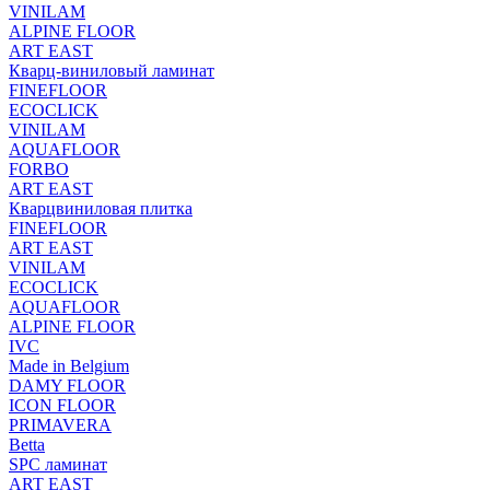
VINILAM
ALPINE FLOOR
ART EAST
Кварц-виниловый ламинат
FINEFLOOR
ECOCLICK
VINILAM
AQUAFLOOR
FORBO
ART EAST
Кварцвиниловая плитка
FINEFLOOR
ART EAST
VINILAM
ECOCLICK
AQUAFLOOR
ALPINE FLOOR
IVC
Made in Belgium
DAMY FLOOR
ICON FLOOR
PRIMAVERA
Betta
SPC ламинат
ART EAST