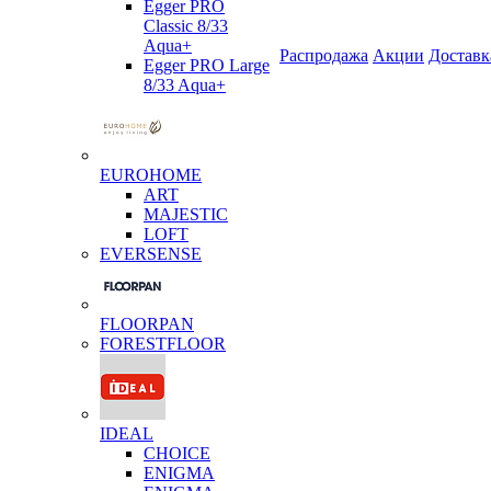
Egger PRO
Classic 8/33
Aqua+
Распродажа
Акции
Доставк
Egger PRO Large
8/33 Aqua+
EUROHOME
ART
MAJESTIC
LOFT
EVERSENSE
FLOORPAN
FORESTFLOOR
IDEAL
CHOICE
ENIGMA