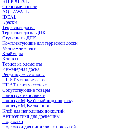
STEP XL & L
Стеновые панели
AQUAWALL
IDEAL
Краски
Террасная доска
Террасная доска ДПК
Ступени из ДПК
Комплектующие для террасной доски
Монтажные лаги
Кляймеры
Клипсы
Торцевые элементы
Инженерная доска
Регулируемые опоры
HILST металлические
HILST пластмассовые
Сопутствующие товары
Плинтуса напольные
Плинтус МДФ белый под покраску
Плинтус МДФ экошпон
Клей для напольных покрытий
Антисептики для древесины
Подложки
Подложки для виниловых покрытий