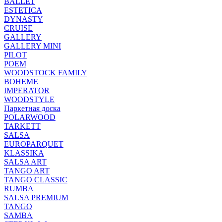
BALLET
ESTETICA
DYNASTY
CRUISE
GALLERY
GALLERY MINI
PILOT
POEM
WOODSTOCK FAMILY
BOHEME
IMPERATOR
WOODSTYLE
Паркетная доска
POLARWOOD
TARKETT
SALSA
EUROPARQUET
KLASSIKA
SALSA ART
TANGO ART
TANGO CLASSIC
RUMBA
SALSA PREMIUM
TANGO
SAMBA