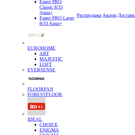
Egger PRO
Classic 8/33
Aqua+
Распродажа
Акции
Доставк
Egger PRO Large
8/33 Aqua+
EUROHOME
ART
MAJESTIC
LOFT
EVERSENSE
FLOORPAN
FORESTFLOOR
IDEAL
CHOICE
ENIGMA