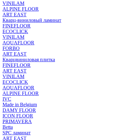
VINILAM
ALPINE FLOOR
ART EAST
Кварц-виниловый ламинат
FINEFLOOR
ECOCLICK
VINILAM
AQUAFLOOR
FORBO
ART EAST
Кварцвиниловая плитка
FINEFLOOR
ART EAST
VINILAM
ECOCLICK
AQUAFLOOR
ALPINE FLOOR
IVC
Made in Belgium
DAMY FLOOR
ICON FLOOR
PRIMAVERA
Betta
SPC ламинат
ART EAST