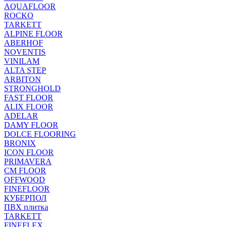
AQUAFLOOR
ROCKO
TARKETT
ALPINE FLOOR
ABERHOF
NOVENTIS
VINILAM
ALTA STEP
ARBITON
STRONGHOLD
FAST FLOOR
ALIX FLOOR
ADELAR
DAMY FLOOR
DOLCE FLOORING
BRONIX
ICON FLOOR
PRIMAVERA
CM FLOOR
OFFWOOD
FINEFLOOR
КУБЕРПОЛ
ПВХ плитка
TARKETT
FINEFLEX