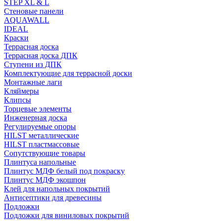
STEP XL & L
Стеновые панели
AQUAWALL
IDEAL
Краски
Террасная доска
Террасная доска ДПК
Ступени из ДПК
Комплектующие для террасной доски
Монтажные лаги
Кляймеры
Клипсы
Торцевые элементы
Инженерная доска
Регулируемые опоры
HILST металлические
HILST пластмассовые
Сопутствующие товары
Плинтуса напольные
Плинтус МДФ белый под покраску
Плинтус МДФ экошпон
Клей для напольных покрытий
Антисептики для древесины
Подложки
Подложки для виниловых покрытий