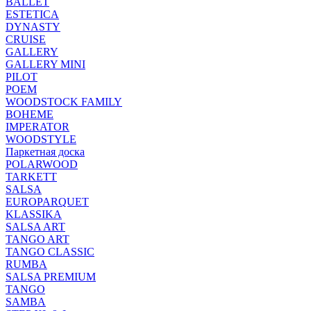
BALLET
ESTETICA
DYNASTY
CRUISE
GALLERY
GALLERY MINI
PILOT
POEM
WOODSTOCK FAMILY
BOHEME
IMPERATOR
WOODSTYLE
Паркетная доска
POLARWOOD
TARKETT
SALSA
EUROPARQUET
KLASSIKA
SALSA ART
TANGO ART
TANGO CLASSIC
RUMBA
SALSA PREMIUM
TANGO
SAMBA