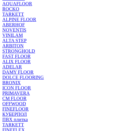
AQUAFLOOR
ROCKO
TARKETT
ALPINE FLOOR
ABERHOF
NOVENTIS
VINILAM
ALTA STEP
ARBITON
STRONGHOLD
FAST FLOOR
ALIX FLOOR
ADELAR
DAMY FLOOR
DOLCE FLOORING
BRONIX
ICON FLOOR
PRIMAVERA
CM FLOOR
OFFWOOD
FINEFLOOR
КУБЕРПОЛ
ПВХ плитка
TARKETT
FINEFLEX