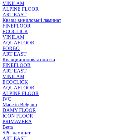
VINILAM
ALPINE FLOOR
ART EAST
Кварц-виниловый ламинат
FINEFLOOR
ECOCLICK
VINILAM
AQUAFLOOR
FORBO
ART EAST
Кварцвиниловая плитка
FINEFLOOR
ART EAST
VINILAM
ECOCLICK
AQUAFLOOR
ALPINE FLOOR
IVC
Made in Belgium
DAMY FLOOR
ICON FLOOR
PRIMAVERA
Betta
SPC ламинат
ART EAST