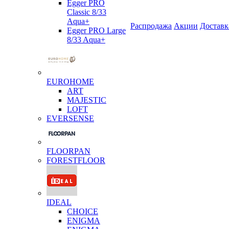
Egger PRO
Classic 8/33
Aqua+
Распродажа
Акции
Доставк
Egger PRO Large
8/33 Aqua+
EUROHOME
ART
MAJESTIC
LOFT
EVERSENSE
FLOORPAN
FORESTFLOOR
IDEAL
CHOICE
ENIGMA