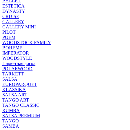
BALLET
ESTETICA
DYNASTY
CRUISE
GALLERY
GALLERY MINI
PILOT
POEM
WOODSTOCK FAMILY
BOHEME
IMPERATOR
WOODSTYLE
Паркетная доска
POLARWOOD
TARKETT
SALSA
EUROPARQUET
KLASSIKA
SALSA ART
TANGO ART
TANGO CLASSIC
RUMBA
SALSA PREMIUM
TANGO
SAMBA