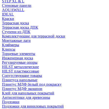
STEP XL & L
Стеновые панели
AQUAWALL
IDEAL
Краски
Террасная доска
Террасная доска ДПК
Ступени из ДПК
Комплектующие для террасной доски
Монтажные лаги
Кляймеры
Клипсы
Торцевые элементы
Инженерная доска
Регулируемые опоры
HILST металлические
HILST пластмассовые
Сопутствующие товары
Плинтуса напольные
Плинтус МДФ белый под покраску
Плинтус МДФ экошпон
Клей для напольных покрытий
Антисептики для древесины
Подложки
Подложки для виниловых покрытий