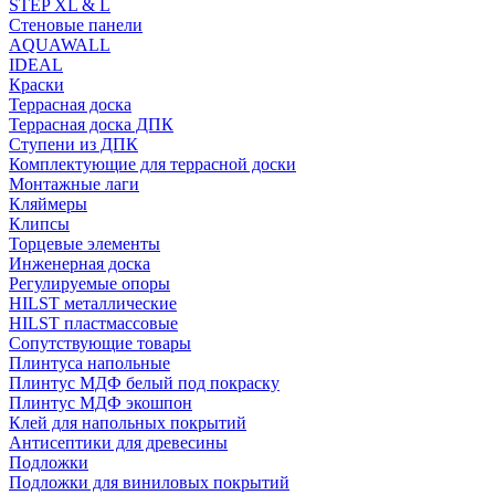
STEP XL & L
Стеновые панели
AQUAWALL
IDEAL
Краски
Террасная доска
Террасная доска ДПК
Ступени из ДПК
Комплектующие для террасной доски
Монтажные лаги
Кляймеры
Клипсы
Торцевые элементы
Инженерная доска
Регулируемые опоры
HILST металлические
HILST пластмассовые
Сопутствующие товары
Плинтуса напольные
Плинтус МДФ белый под покраску
Плинтус МДФ экошпон
Клей для напольных покрытий
Антисептики для древесины
Подложки
Подложки для виниловых покрытий