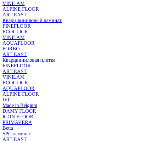
VINILAM
ALPINE FLOOR
ART EAST
Кварц-виниловый ламинат
FINEFLOOR
ECOCLICK
VINILAM
AQUAFLOOR
FORBO
ART EAST
Кварцвиниловая плитка
FINEFLOOR
ART EAST
VINILAM
ECOCLICK
AQUAFLOOR
ALPINE FLOOR
IVC
Made in Belgium
DAMY FLOOR
ICON FLOOR
PRIMAVERA
Betta
SPC ламинат
ART EAST