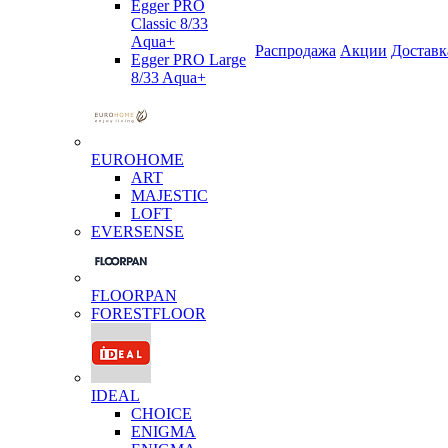
Egger PRO
Classic 8/33
Aqua+
Распродажа
Акции
Доставк
Egger PRO Large
8/33 Aqua+
EUROHOME
ART
MAJESTIC
LOFT
EVERSENSE
FLOORPAN
FORESTFLOOR
IDEAL
CHOICE
ENIGMA