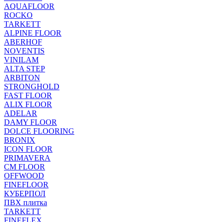
AQUAFLOOR
ROCKO
TARKETT
ALPINE FLOOR
ABERHOF
NOVENTIS
VINILAM
ALTA STEP
ARBITON
STRONGHOLD
FAST FLOOR
ALIX FLOOR
ADELAR
DAMY FLOOR
DOLCE FLOORING
BRONIX
ICON FLOOR
PRIMAVERA
CM FLOOR
OFFWOOD
FINEFLOOR
КУБЕРПОЛ
ПВХ плитка
TARKETT
FINEFLEX