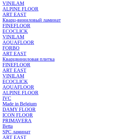
VINILAM
ALPINE FLOOR
ART EAST
Кварц-виниловый ламинат
FINEFLOOR
ECOCLICK
VINILAM
AQUAFLOOR
FORBO
ART EAST
Кварцвиниловая плитка
FINEFLOOR
ART EAST
VINILAM
ECOCLICK
AQUAFLOOR
ALPINE FLOOR
IVC
Made in Belgium
DAMY FLOOR
ICON FLOOR
PRIMAVERA
Betta
SPC ламинат
ART EAST