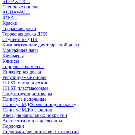
STEP XL & L
Стеновые панели
AQUAWALL
IDEAL
Краски
Террасная доска
Террасная доска ДПК
Ступени из ДПК
Комплектующие для террасной доски
Монтажные лаги
Кляймеры
Клипсы
Торцевые элементы
Инженерная доска
Регулируемые опоры
HILST металлические
HILST пластмассовые
Сопутствующие товары
Плинтуса напольные
Плинтус МДФ белый под покраску
Плинтус МДФ экошпон
Клей для напольных покрытий
Антисептики для древесины
Подложки
Подложки для виниловых покрытий