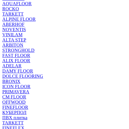
AQUAFLOOR
ROCKO
TARKETT
ALPINE FLOOR
ABERHOF
NOVENTIS
VINILAM
ALTA STEP
ARBITON
STRONGHOLD
FAST FLOOR
ALIX FLOOR
ADELAR
DAMY FLOOR
DOLCE FLOORING
BRONIX
ICON FLOOR
PRIMAVERA
CM FLOOR
OFFWOOD
FINEFLOOR
КУБЕРПОЛ
ПВХ плитка
TARKETT
FINEFLEX