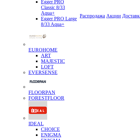
Egger PRO
Classic 8/33
Aqua+
Распродажа
Акции
Доставк
Egger PRO Large
8/33 Aqua+
EUROHOME
ART
MAJESTIC
LOFT
EVERSENSE
FLOORPAN
FORESTFLOOR
IDEAL
CHOICE
ENIGMA