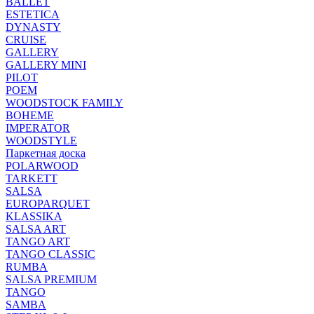
BALLET
ESTETICA
DYNASTY
CRUISE
GALLERY
GALLERY MINI
PILOT
POEM
WOODSTOCK FAMILY
BOHEME
IMPERATOR
WOODSTYLE
Паркетная доска
POLARWOOD
TARKETT
SALSA
EUROPARQUET
KLASSIKA
SALSA ART
TANGO ART
TANGO CLASSIC
RUMBA
SALSA PREMIUM
TANGO
SAMBA