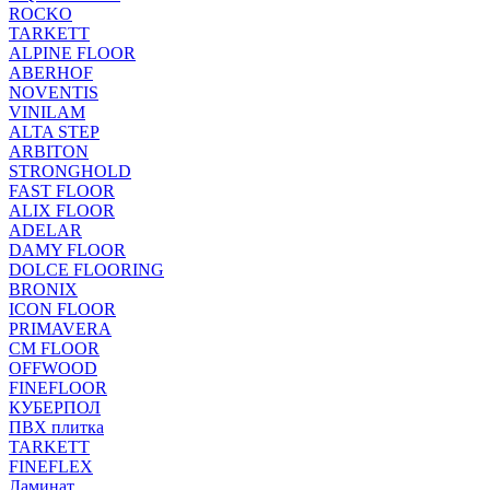
ROCKO
TARKETT
ALPINE FLOOR
ABERHOF
NOVENTIS
VINILAM
ALTA STEP
ARBITON
STRONGHOLD
FAST FLOOR
ALIX FLOOR
ADELAR
DAMY FLOOR
DOLCE FLOORING
BRONIX
ICON FLOOR
PRIMAVERA
CM FLOOR
OFFWOOD
FINEFLOOR
КУБЕРПОЛ
ПВХ плитка
TARKETT
FINEFLEX
Ламинат