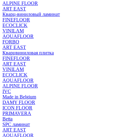
ALPINE FLOOR
ART EAST
Кварц-виниловый ламинат
FINEFLOOR
ECOCLICK
VINILAM
AQUAFLOOR
FORBO
ART EAST
Кварцвиниловая плитка
FINEFLOOR
ART EAST
VINILAM
ECOCLICK
AQUAFLOOR
ALPINE FLOOR
IVC
Made in Belgium
DAMY FLOOR
ICON FLOOR
PRIMAVERA
Betta
SPC ламинат
ART EAST
AQUAFLOOR