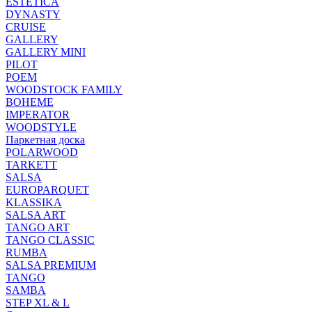
ESTETICA
DYNASTY
CRUISE
GALLERY
GALLERY MINI
PILOT
POEM
WOODSTOCK FAMILY
BOHEME
IMPERATOR
WOODSTYLE
Паркетная доска
POLARWOOD
TARKETT
SALSA
EUROPARQUET
KLASSIKA
SALSA ART
TANGO ART
TANGO CLASSIC
RUMBA
SALSA PREMIUM
TANGO
SAMBA
STEP XL & L