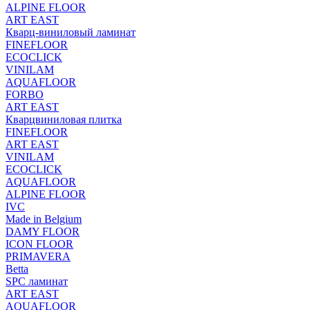
ALPINE FLOOR
ART EAST
Кварц-виниловый ламинат
FINEFLOOR
ECOCLICK
VINILAM
AQUAFLOOR
FORBO
ART EAST
Кварцвиниловая плитка
FINEFLOOR
ART EAST
VINILAM
ECOCLICK
AQUAFLOOR
ALPINE FLOOR
IVC
Made in Belgium
DAMY FLOOR
ICON FLOOR
PRIMAVERA
Betta
SPC ламинат
ART EAST
AQUAFLOOR