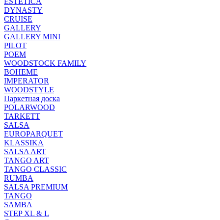
ESTETICA
DYNASTY
CRUISE
GALLERY
GALLERY MINI
PILOT
POEM
WOODSTOCK FAMILY
BOHEME
IMPERATOR
WOODSTYLE
Паркетная доска
POLARWOOD
TARKETT
SALSA
EUROPARQUET
KLASSIKA
SALSA ART
TANGO ART
TANGO CLASSIC
RUMBA
SALSA PREMIUM
TANGO
SAMBA
STEP XL & L