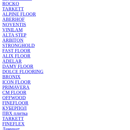
ROCKO
TARKETT
ALPINE FLOOR
ABERHOF
NOVENTIS
VINILAM
ALTA STEP
ARBITON
STRONGHOLD
FAST FLOOR
ALIX FLOOR
ADELAR
DAMY FLOOR
DOLCE FLOORING
BRONIX
ICON FLOOR
PRIMAVERA
CM FLOOR
OFFWOOD
FINEFLOOR
КУБЕРПОЛ
ПВХ плитка
TARKETT
FINEFLEX
Ламинат