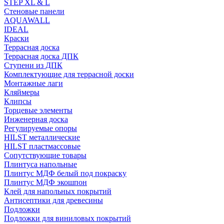
STEP XL & L
Стеновые панели
AQUAWALL
IDEAL
Краски
Террасная доска
Террасная доска ДПК
Ступени из ДПК
Комплектующие для террасной доски
Монтажные лаги
Кляймеры
Клипсы
Торцевые элементы
Инженерная доска
Регулируемые опоры
HILST металлические
HILST пластмассовые
Сопутствующие товары
Плинтуса напольные
Плинтус МДФ белый под покраску
Плинтус МДФ экошпон
Клей для напольных покрытий
Антисептики для древесины
Подложки
Подложки для виниловых покрытий