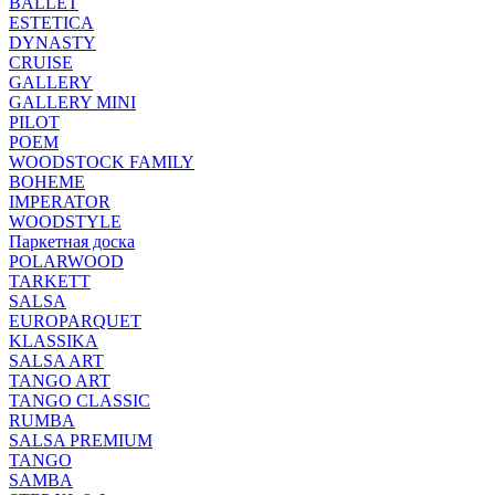
BALLET
ESTETICA
DYNASTY
CRUISE
GALLERY
GALLERY MINI
PILOT
POEM
WOODSTOCK FAMILY
BOHEME
IMPERATOR
WOODSTYLE
Паркетная доска
POLARWOOD
TARKETT
SALSA
EUROPARQUET
KLASSIKA
SALSA ART
TANGO ART
TANGO CLASSIC
RUMBA
SALSA PREMIUM
TANGO
SAMBA