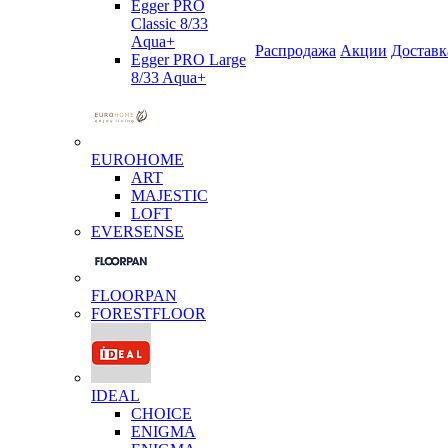
Egger PRO
Classic 8/33
Aqua+
Распродажа
Акции
Доставк
Egger PRO Large
8/33 Aqua+
EUROHOME
ART
MAJESTIC
LOFT
EVERSENSE
FLOORPAN
FORESTFLOOR
IDEAL
CHOICE
ENIGMA