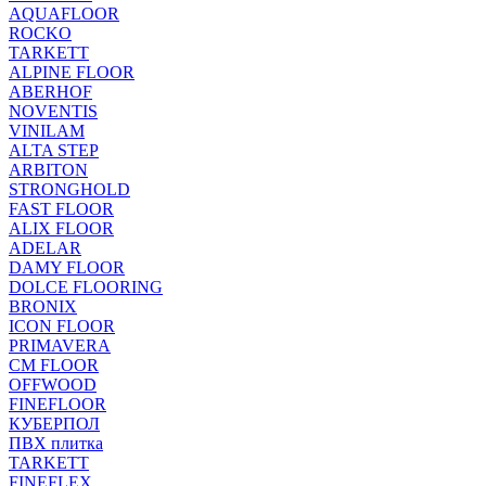
AQUAFLOOR
ROCKO
TARKETT
ALPINE FLOOR
ABERHOF
NOVENTIS
VINILAM
ALTA STEP
ARBITON
STRONGHOLD
FAST FLOOR
ALIX FLOOR
ADELAR
DAMY FLOOR
DOLCE FLOORING
BRONIX
ICON FLOOR
PRIMAVERA
CM FLOOR
OFFWOOD
FINEFLOOR
КУБЕРПОЛ
ПВХ плитка
TARKETT
FINEFLEX