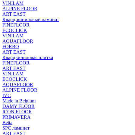
VINILAM
ALPINE FLOOR
ART EAST
Кварц-виниловый ламинат
FINEFLOOR
ECOCLICK
VINILAM
AQUAFLOOR
FORBO
ART EAST
Кварцвиниловая плитка
FINEFLOOR
ART EAST
VINILAM
ECOCLICK
AQUAFLOOR
ALPINE FLOOR
IVC
Made in Belgium
DAMY FLOOR
ICON FLOOR
PRIMAVERA
Betta
SPC ламинат
ART EAST