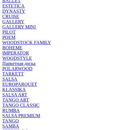
BALLET
ESTETICA
DYNASTY
CRUISE
GALLERY
GALLERY MINI
PILOT
POEM
WOODSTOCK FAMILY
BOHEME
IMPERATOR
WOODSTYLE
Паркетная доска
POLARWOOD
TARKETT
SALSA
EUROPARQUET
KLASSIKA
SALSA ART
TANGO ART
TANGO CLASSIC
RUMBA
SALSA PREMIUM
TANGO
SAMBA