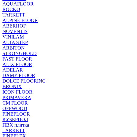
AQUAFLOOR
ROCKO
TARKETT
ALPINE FLOOR
ABERHOF
NOVENTIS
VINILAM
ALTA STEP
ARBITON
STRONGHOLD
FAST FLOOR
ALIX FLOOR
ADELAR
DAMY FLOOR
DOLCE FLOORING
BRONIX
ICON FLOOR
PRIMAVERA
CM FLOOR
OFFWOOD
FINEFLOOR
КУБЕРПОЛ
ПВХ плитка
TARKETT
FINEFLEX