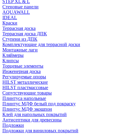
STEP XL & L
Стеновые панели
AQUAWALL
IDEAL
Краски
Террасная доска
Террасная доска ДПК
Ступени из ДПК
Комплектующие для террасной доски
Монтажные лаги
Кляймеры
Клипсы
Торцевые элементы
Инженерная доска
Регулируемые опоры
HILST металлические
HILST пластмассовые
Сопутствующие товары
Плинтуса напольные
Плинтус МДФ белый под покраску
Плинтус МДФ экошпон
Клей для напольных покрытий
Антисептики для древесины
Подложки
Подложки для виниловых покрытий