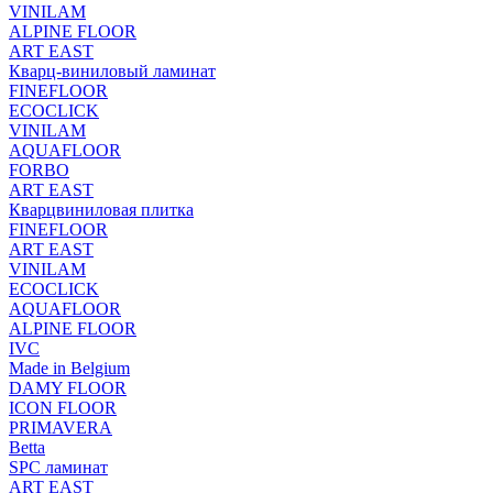
VINILAM
ALPINE FLOOR
ART EAST
Кварц-виниловый ламинат
FINEFLOOR
ECOCLICK
VINILAM
AQUAFLOOR
FORBO
ART EAST
Кварцвиниловая плитка
FINEFLOOR
ART EAST
VINILAM
ECOCLICK
AQUAFLOOR
ALPINE FLOOR
IVC
Made in Belgium
DAMY FLOOR
ICON FLOOR
PRIMAVERA
Betta
SPC ламинат
ART EAST