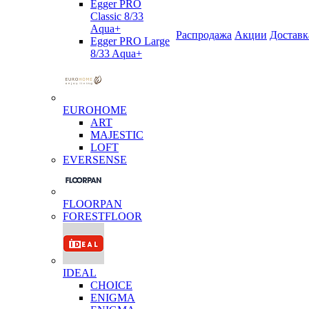
Egger PRO
Classic 8/33
Aqua+
Распродажа
Акции
Доставк
Egger PRO Large
8/33 Aqua+
EUROHOME
ART
MAJESTIC
LOFT
EVERSENSE
FLOORPAN
FORESTFLOOR
IDEAL
CHOICE
ENIGMA