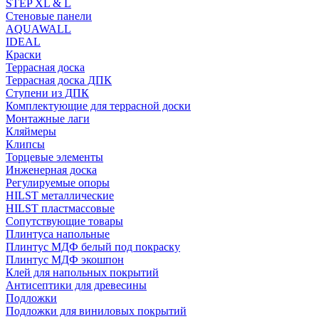
STEP XL & L
Стеновые панели
AQUAWALL
IDEAL
Краски
Террасная доска
Террасная доска ДПК
Ступени из ДПК
Комплектующие для террасной доски
Монтажные лаги
Кляймеры
Клипсы
Торцевые элементы
Инженерная доска
Регулируемые опоры
HILST металлические
HILST пластмассовые
Сопутствующие товары
Плинтуса напольные
Плинтус МДФ белый под покраску
Плинтус МДФ экошпон
Клей для напольных покрытий
Антисептики для древесины
Подложки
Подложки для виниловых покрытий