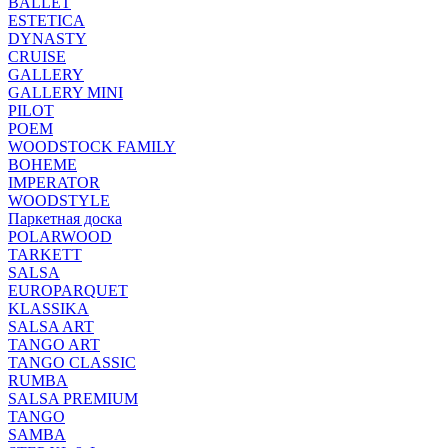
BALLET
ESTETICA
DYNASTY
CRUISE
GALLERY
GALLERY MINI
PILOT
POEM
WOODSTOCK FAMILY
BOHEME
IMPERATOR
WOODSTYLE
Паркетная доска
POLARWOOD
TARKETT
SALSA
EUROPARQUET
KLASSIKA
SALSA ART
TANGO ART
TANGO CLASSIC
RUMBA
SALSA PREMIUM
TANGO
SAMBA