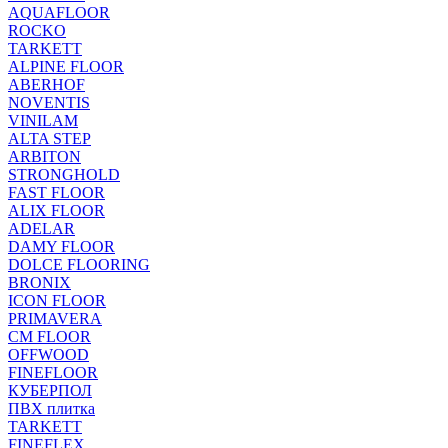
AQUAFLOOR
ROCKO
TARKETT
ALPINE FLOOR
ABERHOF
NOVENTIS
VINILAM
ALTA STEP
ARBITON
STRONGHOLD
FAST FLOOR
ALIX FLOOR
ADELAR
DAMY FLOOR
DOLCE FLOORING
BRONIX
ICON FLOOR
PRIMAVERA
CM FLOOR
OFFWOOD
FINEFLOOR
КУБЕРПОЛ
ПВХ плитка
TARKETT
FINEFLEX