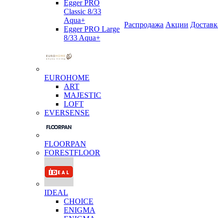
Egger PRO
Classic 8/33
Aqua+
Распродажа
Акции
Доставк
Egger PRO Large
8/33 Aqua+
EUROHOME
ART
MAJESTIC
LOFT
EVERSENSE
FLOORPAN
FORESTFLOOR
IDEAL
CHOICE
ENIGMA