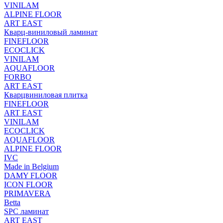
VINILAM
ALPINE FLOOR
ART EAST
Кварц-виниловый ламинат
FINEFLOOR
ECOCLICK
VINILAM
AQUAFLOOR
FORBO
ART EAST
Кварцвиниловая плитка
FINEFLOOR
ART EAST
VINILAM
ECOCLICK
AQUAFLOOR
ALPINE FLOOR
IVC
Made in Belgium
DAMY FLOOR
ICON FLOOR
PRIMAVERA
Betta
SPC ламинат
ART EAST