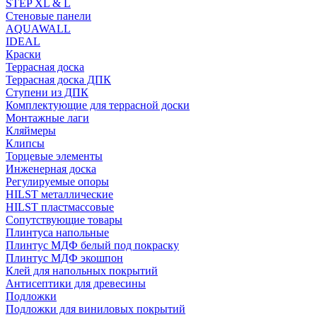
STEP XL & L
Стеновые панели
AQUAWALL
IDEAL
Краски
Террасная доска
Террасная доска ДПК
Ступени из ДПК
Комплектующие для террасной доски
Монтажные лаги
Кляймеры
Клипсы
Торцевые элементы
Инженерная доска
Регулируемые опоры
HILST металлические
HILST пластмассовые
Сопутствующие товары
Плинтуса напольные
Плинтус МДФ белый под покраску
Плинтус МДФ экошпон
Клей для напольных покрытий
Антисептики для древесины
Подложки
Подложки для виниловых покрытий