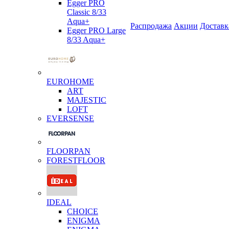
Egger PRO
Classic 8/33
Aqua+
Распродажа
Акции
Доставк
Egger PRO Large
8/33 Aqua+
EUROHOME
ART
MAJESTIC
LOFT
EVERSENSE
FLOORPAN
FORESTFLOOR
IDEAL
CHOICE
ENIGMA