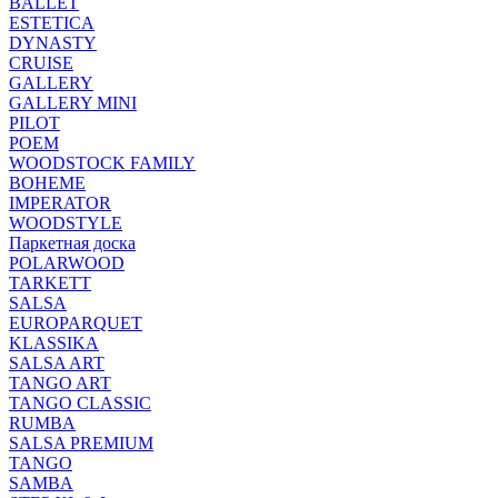
BALLET
ESTETICA
DYNASTY
CRUISE
GALLERY
GALLERY MINI
PILOT
POEM
WOODSTOCK FAMILY
BOHEME
IMPERATOR
WOODSTYLE
Паркетная доска
POLARWOOD
TARKETT
SALSA
EUROPARQUET
KLASSIKA
SALSA ART
TANGO ART
TANGO CLASSIC
RUMBA
SALSA PREMIUM
TANGO
SAMBA