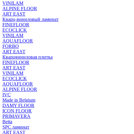
VINILAM
ALPINE FLOOR
ART EAST
Кварц-виниловый ламинат
FINEFLOOR
ECOCLICK
VINILAM
AQUAFLOOR
FORBO
ART EAST
Кварцвиниловая плитка
FINEFLOOR
ART EAST
VINILAM
ECOCLICK
AQUAFLOOR
ALPINE FLOOR
IVC
Made in Belgium
DAMY FLOOR
ICON FLOOR
PRIMAVERA
Betta
SPC ламинат
ART EAST