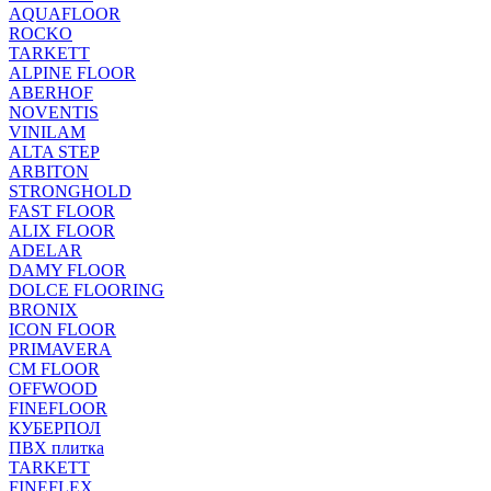
AQUAFLOOR
ROCKO
TARKETT
ALPINE FLOOR
ABERHOF
NOVENTIS
VINILAM
ALTA STEP
ARBITON
STRONGHOLD
FAST FLOOR
ALIX FLOOR
ADELAR
DAMY FLOOR
DOLCE FLOORING
BRONIX
ICON FLOOR
PRIMAVERA
CM FLOOR
OFFWOOD
FINEFLOOR
КУБЕРПОЛ
ПВХ плитка
TARKETT
FINEFLEX