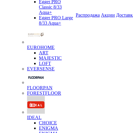
Egger PRO
Classic 8/33
Aqua+
Распродажа
Акции
Доставк
Egger PRO Large
8/33 Aqua+
EUROHOME
ART
MAJESTIC
LOFT
EVERSENSE
FLOORPAN
FORESTFLOOR
IDEAL
CHOICE
ENIGMA