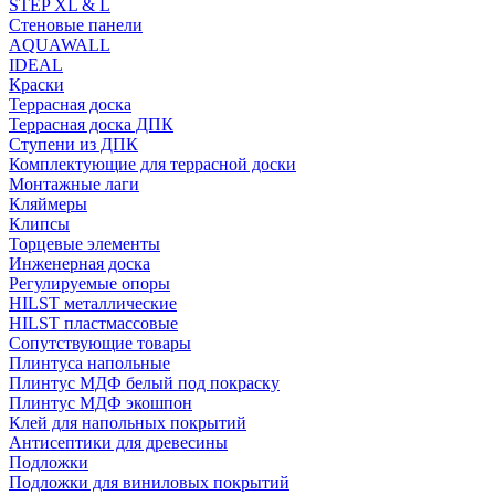
STEP XL & L
Стеновые панели
AQUAWALL
IDEAL
Краски
Террасная доска
Террасная доска ДПК
Ступени из ДПК
Комплектующие для террасной доски
Монтажные лаги
Кляймеры
Клипсы
Торцевые элементы
Инженерная доска
Регулируемые опоры
HILST металлические
HILST пластмассовые
Сопутствующие товары
Плинтуса напольные
Плинтус МДФ белый под покраску
Плинтус МДФ экошпон
Клей для напольных покрытий
Антисептики для древесины
Подложки
Подложки для виниловых покрытий