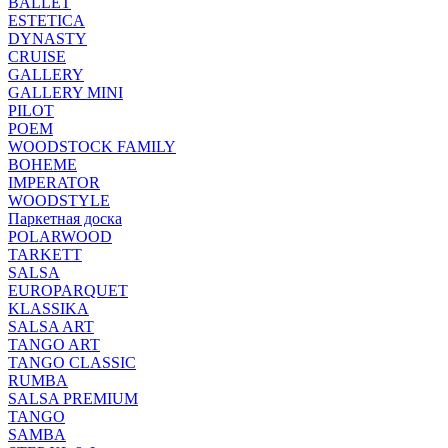
BALLET
ESTETICA
DYNASTY
CRUISE
GALLERY
GALLERY MINI
PILOT
POEM
WOODSTOCK FAMILY
BOHEME
IMPERATOR
WOODSTYLE
Паркетная доска
POLARWOOD
TARKETT
SALSA
EUROPARQUET
KLASSIKA
SALSA ART
TANGO ART
TANGO CLASSIC
RUMBA
SALSA PREMIUM
TANGO
SAMBA