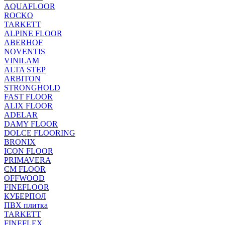
AQUAFLOOR
ROCKO
TARKETT
ALPINE FLOOR
ABERHOF
NOVENTIS
VINILAM
ALTA STEP
ARBITON
STRONGHOLD
FAST FLOOR
ALIX FLOOR
ADELAR
DAMY FLOOR
DOLCE FLOORING
BRONIX
ICON FLOOR
PRIMAVERA
CM FLOOR
OFFWOOD
FINEFLOOR
КУБЕРПОЛ
ПВХ плитка
TARKETT
FINEFLEX