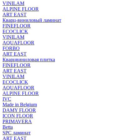
VINILAM
ALPINE FLOOR
ART EAST
Кварц-виниловый ламинат
FINEFLOOR
ECOCLICK
VINILAM
AQUAFLOOR
FORBO
ART EAST
Кварцвиниловая плитка
FINEFLOOR
ART EAST
VINILAM
ECOCLICK
AQUAFLOOR
ALPINE FLOOR
IVC
Made in Belgium
DAMY FLOOR
ICON FLOOR
PRIMAVERA
Betta
SPC ламинат
ART EAST