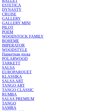
BALLET
ESTETICA
DYNASTY
CRUISE
GALLERY
GALLERY MINI
PILOT
POEM
WOODSTOCK FAMILY
BOHEME
IMPERATOR
WOODSTYLE
Паркетная доска
POLARWOOD
TARKETT
SALSA
EUROPARQUET
KLASSIKA
SALSA ART
TANGO ART
TANGO CLASSIC
RUMBA
SALSA PREMIUM
TANGO
SAMBA