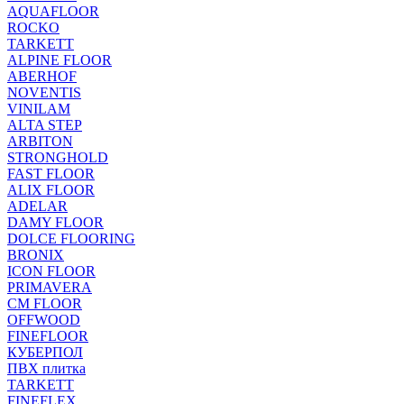
AQUAFLOOR
ROCKO
TARKETT
ALPINE FLOOR
ABERHOF
NOVENTIS
VINILAM
ALTA STEP
ARBITON
STRONGHOLD
FAST FLOOR
ALIX FLOOR
ADELAR
DAMY FLOOR
DOLCE FLOORING
BRONIX
ICON FLOOR
PRIMAVERA
CM FLOOR
OFFWOOD
FINEFLOOR
КУБЕРПОЛ
ПВХ плитка
TARKETT
FINEFLEX