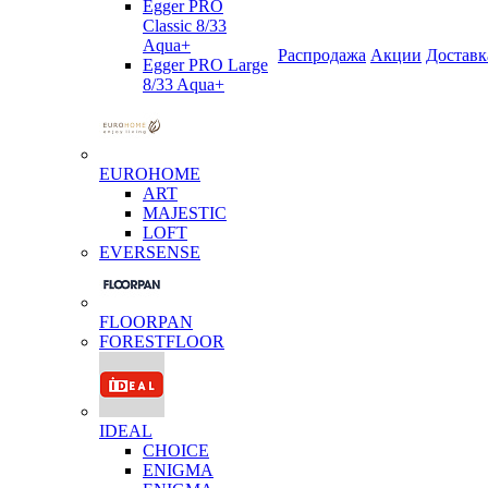
Egger PRO
Classic 8/33
Aqua+
Распродажа
Акции
Доставк
Egger PRO Large
8/33 Aqua+
EUROHOME
ART
MAJESTIC
LOFT
EVERSENSE
FLOORPAN
FORESTFLOOR
IDEAL
CHOICE
ENIGMA