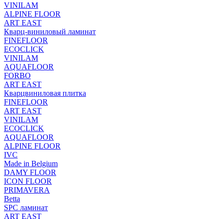
VINILAM
ALPINE FLOOR
ART EAST
Кварц-виниловый ламинат
FINEFLOOR
ECOCLICK
VINILAM
AQUAFLOOR
FORBO
ART EAST
Кварцвиниловая плитка
FINEFLOOR
ART EAST
VINILAM
ECOCLICK
AQUAFLOOR
ALPINE FLOOR
IVC
Made in Belgium
DAMY FLOOR
ICON FLOOR
PRIMAVERA
Betta
SPC ламинат
ART EAST