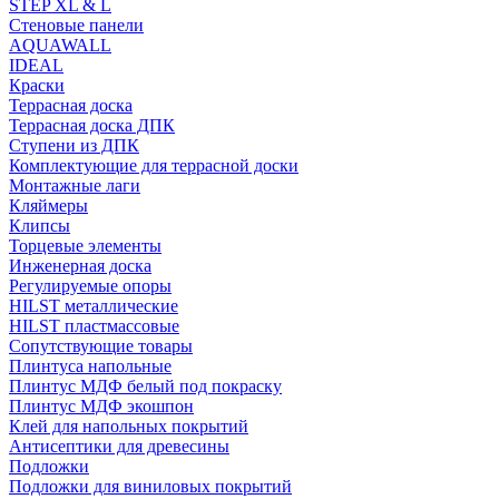
STEP XL & L
Стеновые панели
AQUAWALL
IDEAL
Краски
Террасная доска
Террасная доска ДПК
Ступени из ДПК
Комплектующие для террасной доски
Монтажные лаги
Кляймеры
Клипсы
Торцевые элементы
Инженерная доска
Регулируемые опоры
HILST металлические
HILST пластмассовые
Сопутствующие товары
Плинтуса напольные
Плинтус МДФ белый под покраску
Плинтус МДФ экошпон
Клей для напольных покрытий
Антисептики для древесины
Подложки
Подложки для виниловых покрытий