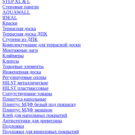
STEP XL & L
Стеновые панели
AQUAWALL
IDEAL
Краски
Террасная доска
Террасная доска ДПК
Ступени из ДПК
Комплектующие для террасной доски
Монтажные лаги
Кляймеры
Клипсы
Торцевые элементы
Инженерная доска
Регулируемые опоры
HILST металлические
HILST пластмассовые
Сопутствующие товары
Плинтуса напольные
Плинтус МДФ белый под покраску
Плинтус МДФ экошпон
Клей для напольных покрытий
Антисептики для древесины
Подложки
Подложки для виниловых покрытий