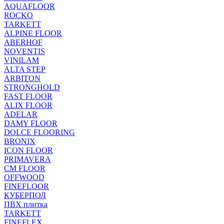
AQUAFLOOR
ROCKO
TARKETT
ALPINE FLOOR
ABERHOF
NOVENTIS
VINILAM
ALTA STEP
ARBITON
STRONGHOLD
FAST FLOOR
ALIX FLOOR
ADELAR
DAMY FLOOR
DOLCE FLOORING
BRONIX
ICON FLOOR
PRIMAVERA
CM FLOOR
OFFWOOD
FINEFLOOR
КУБЕРПОЛ
ПВХ плитка
TARKETT
FINEFLEX