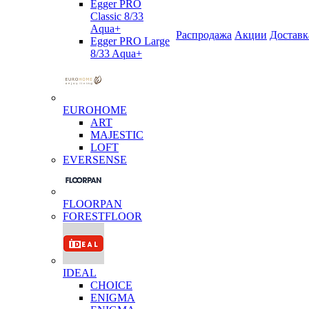
Egger PRO
Classic 8/33
Aqua+
Распродажа
Акции
Доставк
Egger PRO Large
8/33 Aqua+
EUROHOME
ART
MAJESTIC
LOFT
EVERSENSE
FLOORPAN
FORESTFLOOR
IDEAL
CHOICE
ENIGMA