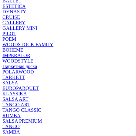
BALLET
ESTETICA
DYNASTY
CRUISE
GALLERY
GALLERY MINI
PILOT
POEM
WOODSTOCK FAMILY
BOHEME
IMPERATOR
WOODSTYLE
Паркетная доска
POLARWOOD
TARKETT
SALSA
EUROPARQUET
KLASSIKA
SALSA ART
TANGO ART
TANGO CLASSIC
RUMBA
SALSA PREMIUM
TANGO
SAMBA