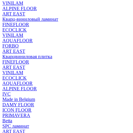
VINILAM
ALPINE FLOOR
ART EAST
Кварц-виниловый ламинат
FINEFLOOR
ECOCLICK
VINILAM
AQUAFLOOR
FORBO
ART EAST
Кварцвиниловая плитка
FINEFLOOR
ART EAST
VINILAM
ECOCLICK
AQUAFLOOR
ALPINE FLOOR
IVC
Made in Belgium
DAMY FLOOR
ICON FLOOR
PRIMAVERA
Betta
SPC ламинат
ART EAST