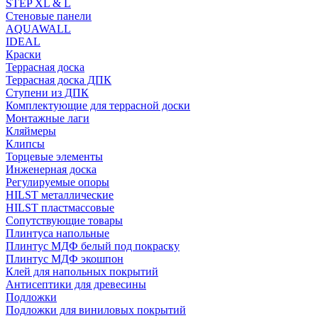
STEP XL & L
Стеновые панели
AQUAWALL
IDEAL
Краски
Террасная доска
Террасная доска ДПК
Ступени из ДПК
Комплектующие для террасной доски
Монтажные лаги
Кляймеры
Клипсы
Торцевые элементы
Инженерная доска
Регулируемые опоры
HILST металлические
HILST пластмассовые
Сопутствующие товары
Плинтуса напольные
Плинтус МДФ белый под покраску
Плинтус МДФ экошпон
Клей для напольных покрытий
Антисептики для древесины
Подложки
Подложки для виниловых покрытий