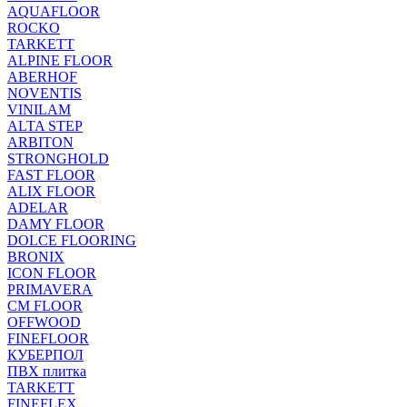
AQUAFLOOR
ROCKO
TARKETT
ALPINE FLOOR
ABERHOF
NOVENTIS
VINILAM
ALTA STEP
ARBITON
STRONGHOLD
FAST FLOOR
ALIX FLOOR
ADELAR
DAMY FLOOR
DOLCE FLOORING
BRONIX
ICON FLOOR
PRIMAVERA
CM FLOOR
OFFWOOD
FINEFLOOR
КУБЕРПОЛ
ПВХ плитка
TARKETT
FINEFLEX