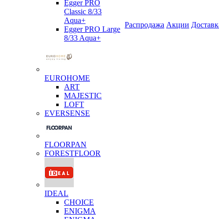
Egger PRO
Classic 8/33
Aqua+
Распродажа
Акции
Доставк
Egger PRO Large
8/33 Aqua+
EUROHOME
ART
MAJESTIC
LOFT
EVERSENSE
FLOORPAN
FORESTFLOOR
IDEAL
CHOICE
ENIGMA