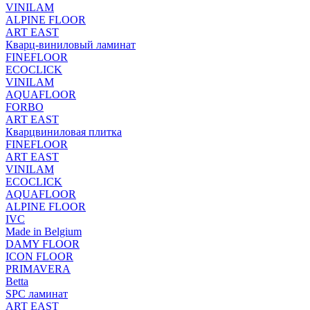
VINILAM
ALPINE FLOOR
ART EAST
Кварц-виниловый ламинат
FINEFLOOR
ECOCLICK
VINILAM
AQUAFLOOR
FORBO
ART EAST
Кварцвиниловая плитка
FINEFLOOR
ART EAST
VINILAM
ECOCLICK
AQUAFLOOR
ALPINE FLOOR
IVC
Made in Belgium
DAMY FLOOR
ICON FLOOR
PRIMAVERA
Betta
SPC ламинат
ART EAST