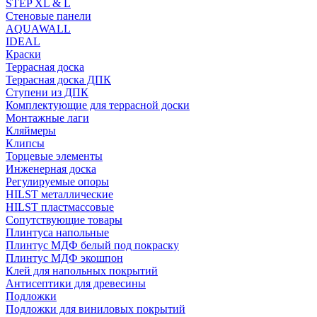
STEP XL & L
Стеновые панели
AQUAWALL
IDEAL
Краски
Террасная доска
Террасная доска ДПК
Ступени из ДПК
Комплектующие для террасной доски
Монтажные лаги
Кляймеры
Клипсы
Торцевые элементы
Инженерная доска
Регулируемые опоры
HILST металлические
HILST пластмассовые
Сопутствующие товары
Плинтуса напольные
Плинтус МДФ белый под покраску
Плинтус МДФ экошпон
Клей для напольных покрытий
Антисептики для древесины
Подложки
Подложки для виниловых покрытий