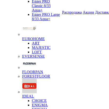
Egger PRO
Classic 8/33
Aqua+
Распродажа
Акции
Доставк
Egger PRO Large
8/33 Aqua+
EUROHOME
ART
MAJESTIC
LOFT
EVERSENSE
FLOORPAN
FORESTFLOOR
IDEAL
CHOICE
ENIGMA