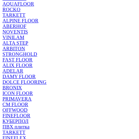
AQUAFLOOR
ROCKO
TARKETT
ALPINE FLOOR
ABERHOF
NOVENTIS
VINILAM
ALTA STEP
ARBITON
STRONGHOLD
FAST FLOOR
ALIX FLOOR
ADELAR
DAMY FLOOR
DOLCE FLOORING
BRONIX
ICON FLOOR
PRIMAVERA
CM FLOOR
OFFWOOD
FINEFLOOR
КУБЕРПОЛ
ПВХ плитка
TARKETT
FINEFLEX