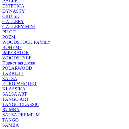
BALLET
ESTETICA
DYNASTY
CRUISE
GALLERY
GALLERY MINI
PILOT
POEM
WOODSTOCK FAMILY
BOHEME
IMPERATOR
WOODSTYLE
Паркетная доска
POLARWOOD
TARKETT
SALSA
EUROPARQUET
KLASSIKA
SALSA ART
TANGO ART
TANGO CLASSIC
RUMBA
SALSA PREMIUM
TANGO
SAMBA