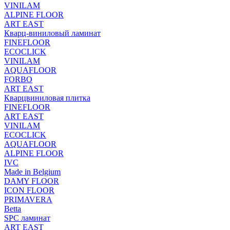
VINILAM
ALPINE FLOOR
ART EAST
Кварц-виниловый ламинат
FINEFLOOR
ECOCLICK
VINILAM
AQUAFLOOR
FORBO
ART EAST
Кварцвиниловая плитка
FINEFLOOR
ART EAST
VINILAM
ECOCLICK
AQUAFLOOR
ALPINE FLOOR
IVC
Made in Belgium
DAMY FLOOR
ICON FLOOR
PRIMAVERA
Betta
SPC ламинат
ART EAST