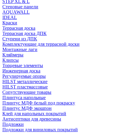
STEP XL & L
Стеновые панели
AQUAWALL
IDEAL
Краски
Террасная доска
Террасная доска ДПК
Ступени из ДПК
Комплектующие для террасной доски
Монтажные лаги
Кляймеры
Клипсы
Торцевые элементы
Инженерная доска
Регулируемые опоры
HILST металлические
HILST пластмассовые
Сопутствующие товары
Плинтуса напольные
Плинтус МДФ белый под покраску
Плинтус МДФ экошпон
Клей для напольных покрытий
Антисептики для древесины
Подложки
Подложки для виниловых покрытий