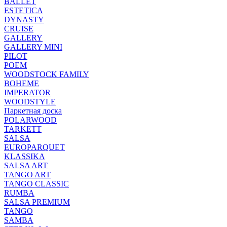
BALLET
ESTETICA
DYNASTY
CRUISE
GALLERY
GALLERY MINI
PILOT
POEM
WOODSTOCK FAMILY
BOHEME
IMPERATOR
WOODSTYLE
Паркетная доска
POLARWOOD
TARKETT
SALSA
EUROPARQUET
KLASSIKA
SALSA ART
TANGO ART
TANGO CLASSIC
RUMBA
SALSA PREMIUM
TANGO
SAMBA