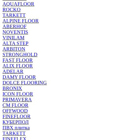
AQUAFLOOR
ROCKO
TARKETT
ALPINE FLOOR
ABERHOF
NOVENTIS
VINILAM
ALTA STEP
ARBITON
STRONGHOLD
FAST FLOOR
ALIX FLOOR
ADELAR
DAMY FLOOR
DOLCE FLOORING
BRONIX
ICON FLOOR
PRIMAVERA
CM FLOOR
OFFWOOD
FINEFLOOR
КУБЕРПОЛ
ПВХ плитка
TARKETT
FINEFLEX