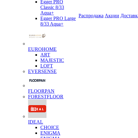
Egger PRO
Classic 8/33
Aqua+
Распродажа
Акции
Доставк
Egger PRO Large
8/33 Aqua+
EUROHOME
ART
MAJESTIC
LOFT
EVERSENSE
FLOORPAN
FORESTFLOOR
IDEAL
CHOICE
ENIGMA