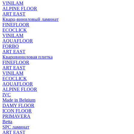
VINILAM
ALPINE FLOOR
ART EAST
Кварц-виниловый ламинат
FINEFLOOR
ECOCLICK
VINILAM
AQUAFLOOR
FORBO
ART EAST
Кварцвиниловая плитка
FINEFLOOR
ART EAST
VINILAM
ECOCLICK
AQUAFLOOR
ALPINE FLOOR
IVC
Made in Belgium
DAMY FLOOR
ICON FLOOR
PRIMAVERA
Betta
SPC ламинат
ART EAST