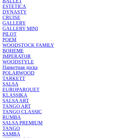
BALLET
ESTETICA
DYNASTY
CRUISE
GALLERY
GALLERY MINI
PILOT
POEM
WOODSTOCK FAMILY
BOHEME
IMPERATOR
WOODSTYLE
Паркетная доска
POLARWOOD
TARKETT
SALSA
EUROPARQUET
KLASSIKA
SALSA ART
TANGO ART
TANGO CLASSIC
RUMBA
SALSA PREMIUM
TANGO
SAMBA