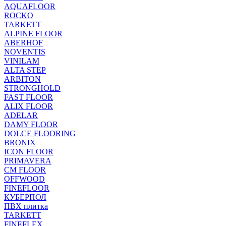
AQUAFLOOR
ROCKO
TARKETT
ALPINE FLOOR
ABERHOF
NOVENTIS
VINILAM
ALTA STEP
ARBITON
STRONGHOLD
FAST FLOOR
ALIX FLOOR
ADELAR
DAMY FLOOR
DOLCE FLOORING
BRONIX
ICON FLOOR
PRIMAVERA
CM FLOOR
OFFWOOD
FINEFLOOR
КУБЕРПОЛ
ПВХ плитка
TARKETT
FINEFLEX