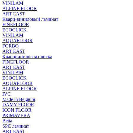
VINILAM
ALPINE FLOOR
ART EAST
Кварц-виниловый ламинат
FINEFLOOR
ECOCLICK
VINILAM
AQUAFLOOR
FORBO
ART EAST
Кварцвиниловая плитка
FINEFLOOR
ART EAST
VINILAM
ECOCLICK
AQUAFLOOR
ALPINE FLOOR
IVC
Made in Belgium
DAMY FLOOR
ICON FLOOR
PRIMAVERA
Betta
SPC ламинат
ART EAST