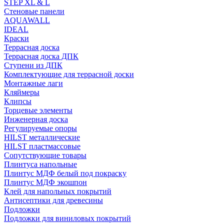
STEP XL & L
Стеновые панели
AQUAWALL
IDEAL
Краски
Террасная доска
Террасная доска ДПК
Ступени из ДПК
Комплектующие для террасной доски
Монтажные лаги
Кляймеры
Клипсы
Торцевые элементы
Инженерная доска
Регулируемые опоры
HILST металлические
HILST пластмассовые
Сопутствующие товары
Плинтуса напольные
Плинтус МДФ белый под покраску
Плинтус МДФ экошпон
Клей для напольных покрытий
Антисептики для древесины
Подложки
Подложки для виниловых покрытий