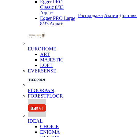
Egger PRO
Classic 8/33
Aqua+
Распродажа
Акции
Доставк
Egger PRO Large
8/33 Aqua+
EUROHOME
ART
MAJESTIC
LOFT
EVERSENSE
FLOORPAN
FORESTFLOOR
IDEAL
CHOICE
ENIGMA