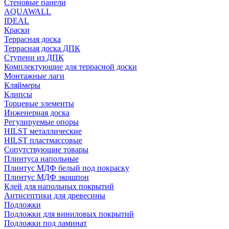
Стеновые панели
AQUAWALL
IDEAL
Краски
Террасная доска
Террасная доска ДПК
Ступени из ДПК
Комплектующие для террасной доски
Монтажные лаги
Кляймеры
Клипсы
Торцевые элементы
Инженерная доска
Регулируемые опоры
HILST металлические
HILST пластмассовые
Сопутствующие товары
Плинтуса напольные
Плинтус МДФ белый под покраску
Плинтус МДФ экошпон
Клей для напольных покрытий
Антисептики для древесины
Подложки
Подложки для виниловых покрытий
Подложки под ламинат