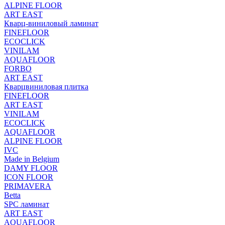
ALPINE FLOOR
ART EAST
Кварц-виниловый ламинат
FINEFLOOR
ECOCLICK
VINILAM
AQUAFLOOR
FORBO
ART EAST
Кварцвиниловая плитка
FINEFLOOR
ART EAST
VINILAM
ECOCLICK
AQUAFLOOR
ALPINE FLOOR
IVC
Made in Belgium
DAMY FLOOR
ICON FLOOR
PRIMAVERA
Betta
SPC ламинат
ART EAST
AQUAFLOOR