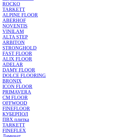
ROCKO
TARKETT
ALPINE FLOOR
ABERHOF
NOVENTIS
VINILAM
ALTA STEP
ARBITON
STRONGHOLD
FAST FLOOR
ALIX FLOOR
ADELAR
DAMY FLOOR
DOLCE FLOORING
BRONIX
ICON FLOOR
PRIMAVERA
CM FLOOR
OFFWOOD
FINEFLOOR
КУБЕРПОЛ
ПВХ плитка
TARKETT
FINEFLEX
Ламинат