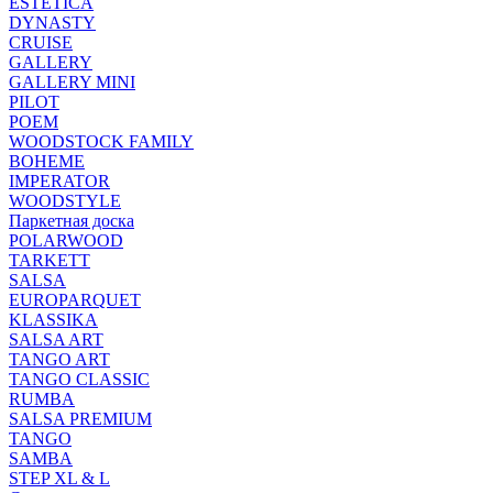
ESTETICA
DYNASTY
CRUISE
GALLERY
GALLERY MINI
PILOT
POEM
WOODSTOCK FAMILY
BOHEME
IMPERATOR
WOODSTYLE
Паркетная доска
POLARWOOD
TARKETT
SALSA
EUROPARQUET
KLASSIKA
SALSA ART
TANGO ART
TANGO CLASSIC
RUMBA
SALSA PREMIUM
TANGO
SAMBA
STEP XL & L