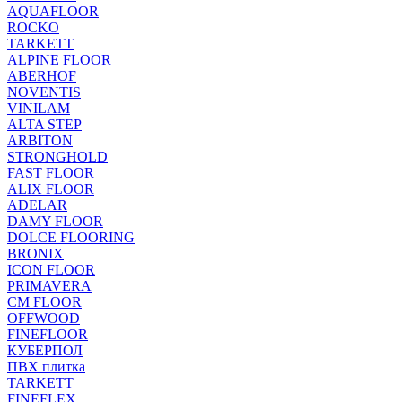
AQUAFLOOR
ROCKO
TARKETT
ALPINE FLOOR
ABERHOF
NOVENTIS
VINILAM
ALTA STEP
ARBITON
STRONGHOLD
FAST FLOOR
ALIX FLOOR
ADELAR
DAMY FLOOR
DOLCE FLOORING
BRONIX
ICON FLOOR
PRIMAVERA
CM FLOOR
OFFWOOD
FINEFLOOR
КУБЕРПОЛ
ПВХ плитка
TARKETT
FINEFLEX