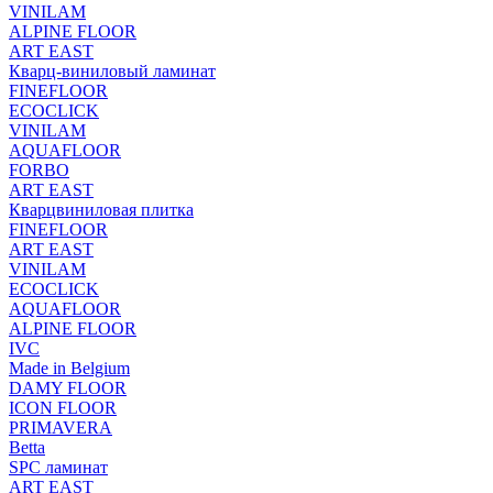
VINILAM
ALPINE FLOOR
ART EAST
Кварц-виниловый ламинат
FINEFLOOR
ECOCLICK
VINILAM
AQUAFLOOR
FORBO
ART EAST
Кварцвиниловая плитка
FINEFLOOR
ART EAST
VINILAM
ECOCLICK
AQUAFLOOR
ALPINE FLOOR
IVC
Made in Belgium
DAMY FLOOR
ICON FLOOR
PRIMAVERA
Betta
SPC ламинат
ART EAST