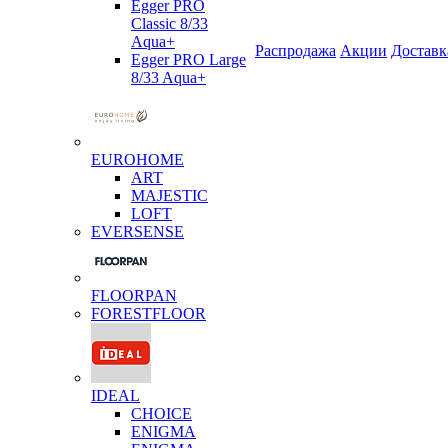
Egger PRO
Classic 8/33
Aqua+
Распродажа
Акции
Доставк
Egger PRO Large
8/33 Aqua+
EUROHOME
ART
MAJESTIC
LOFT
EVERSENSE
FLOORPAN
FORESTFLOOR
IDEAL
CHOICE
ENIGMA