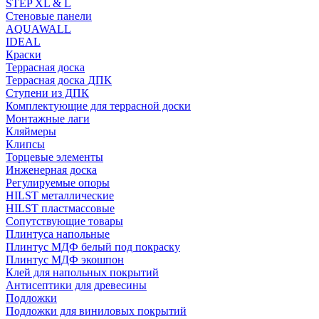
STEP XL & L
Стеновые панели
AQUAWALL
IDEAL
Краски
Террасная доска
Террасная доска ДПК
Ступени из ДПК
Комплектующие для террасной доски
Монтажные лаги
Кляймеры
Клипсы
Торцевые элементы
Инженерная доска
Регулируемые опоры
HILST металлические
HILST пластмассовые
Сопутствующие товары
Плинтуса напольные
Плинтус МДФ белый под покраску
Плинтус МДФ экошпон
Клей для напольных покрытий
Антисептики для древесины
Подложки
Подложки для виниловых покрытий