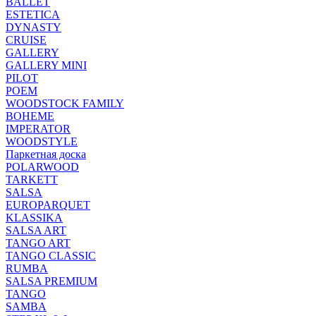
BALLET
ESTETICA
DYNASTY
CRUISE
GALLERY
GALLERY MINI
PILOT
POEM
WOODSTOCK FAMILY
BOHEME
IMPERATOR
WOODSTYLE
Паркетная доска
POLARWOOD
TARKETT
SALSA
EUROPARQUET
KLASSIKA
SALSA ART
TANGO ART
TANGO CLASSIC
RUMBA
SALSA PREMIUM
TANGO
SAMBA