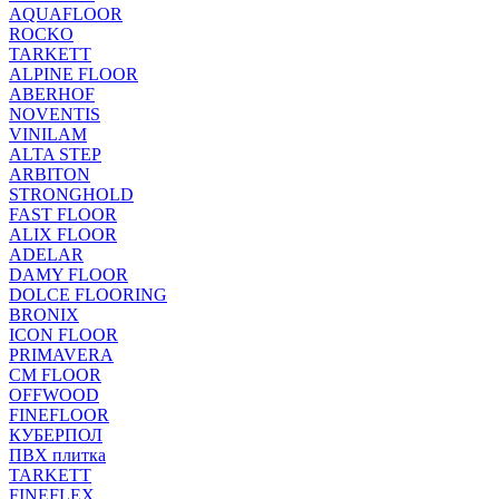
AQUAFLOOR
ROCKO
TARKETT
ALPINE FLOOR
ABERHOF
NOVENTIS
VINILAM
ALTA STEP
ARBITON
STRONGHOLD
FAST FLOOR
ALIX FLOOR
ADELAR
DAMY FLOOR
DOLCE FLOORING
BRONIX
ICON FLOOR
PRIMAVERA
CM FLOOR
OFFWOOD
FINEFLOOR
КУБЕРПОЛ
ПВХ плитка
TARKETT
FINEFLEX