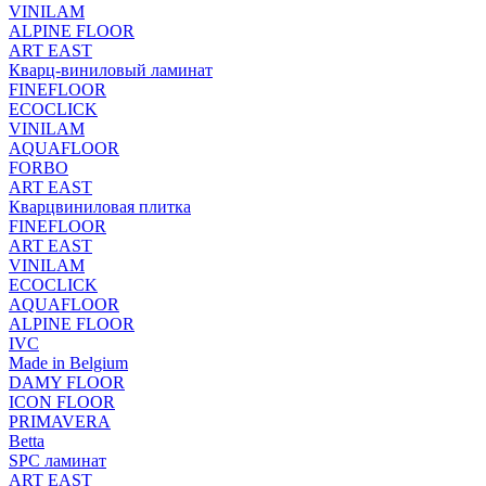
VINILAM
ALPINE FLOOR
ART EAST
Кварц-виниловый ламинат
FINEFLOOR
ECOCLICK
VINILAM
AQUAFLOOR
FORBO
ART EAST
Кварцвиниловая плитка
FINEFLOOR
ART EAST
VINILAM
ECOCLICK
AQUAFLOOR
ALPINE FLOOR
IVC
Made in Belgium
DAMY FLOOR
ICON FLOOR
PRIMAVERA
Betta
SPC ламинат
ART EAST