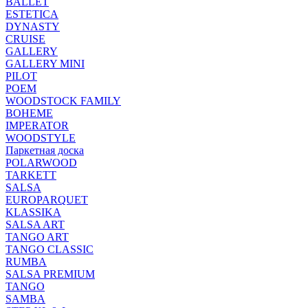
BALLET
ESTETICA
DYNASTY
CRUISE
GALLERY
GALLERY MINI
PILOT
POEM
WOODSTOCK FAMILY
BOHEME
IMPERATOR
WOODSTYLE
Паркетная доска
POLARWOOD
TARKETT
SALSA
EUROPARQUET
KLASSIKA
SALSA ART
TANGO ART
TANGO CLASSIC
RUMBA
SALSA PREMIUM
TANGO
SAMBA