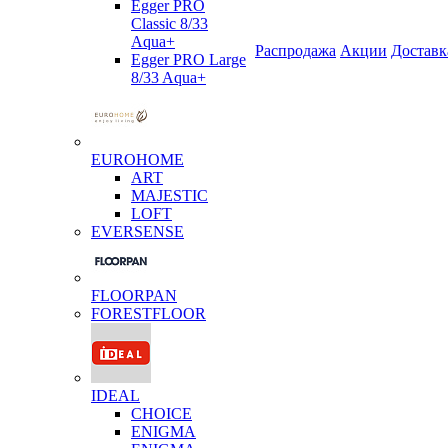
Egger PRO
Classic 8/33
Aqua+
Распродажа
Акции
Доставк
Egger PRO Large
8/33 Aqua+
EUROHOME
ART
MAJESTIC
LOFT
EVERSENSE
FLOORPAN
FORESTFLOOR
IDEAL
CHOICE
ENIGMA