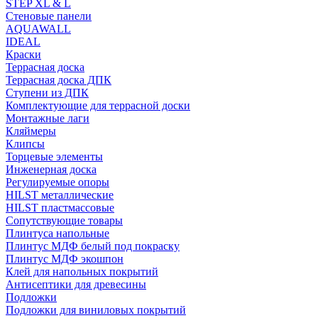
STEP XL & L
Стеновые панели
AQUAWALL
IDEAL
Краски
Террасная доска
Террасная доска ДПК
Ступени из ДПК
Комплектующие для террасной доски
Монтажные лаги
Кляймеры
Клипсы
Торцевые элементы
Инженерная доска
Регулируемые опоры
HILST металлические
HILST пластмассовые
Сопутствующие товары
Плинтуса напольные
Плинтус МДФ белый под покраску
Плинтус МДФ экошпон
Клей для напольных покрытий
Антисептики для древесины
Подложки
Подложки для виниловых покрытий