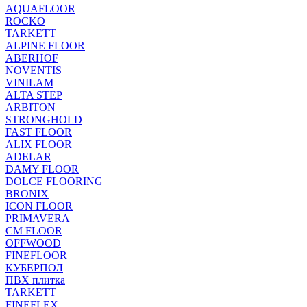
AQUAFLOOR
ROCKO
TARKETT
ALPINE FLOOR
ABERHOF
NOVENTIS
VINILAM
ALTA STEP
ARBITON
STRONGHOLD
FAST FLOOR
ALIX FLOOR
ADELAR
DAMY FLOOR
DOLCE FLOORING
BRONIX
ICON FLOOR
PRIMAVERA
CM FLOOR
OFFWOOD
FINEFLOOR
КУБЕРПОЛ
ПВХ плитка
TARKETT
FINEFLEX