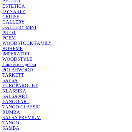
BALLET
ESTETICA
DYNASTY
CRUISE
GALLERY
GALLERY MINI
PILOT
POEM
WOODSTOCK FAMILY
BOHEME
IMPERATOR
WOODSTYLE
Паркетная доска
POLARWOOD
TARKETT
SALSA
EUROPARQUET
KLASSIKA
SALSA ART
TANGO ART
TANGO CLASSIC
RUMBA
SALSA PREMIUM
TANGO
SAMBA