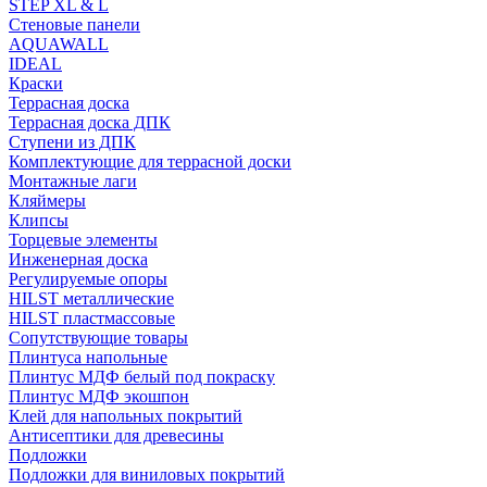
STEP XL & L
Стеновые панели
AQUAWALL
IDEAL
Краски
Террасная доска
Террасная доска ДПК
Ступени из ДПК
Комплектующие для террасной доски
Монтажные лаги
Кляймеры
Клипсы
Торцевые элементы
Инженерная доска
Регулируемые опоры
HILST металлические
HILST пластмассовые
Сопутствующие товары
Плинтуса напольные
Плинтус МДФ белый под покраску
Плинтус МДФ экошпон
Клей для напольных покрытий
Антисептики для древесины
Подложки
Подложки для виниловых покрытий