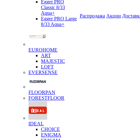
Egger PRO
Classic 8/33
Aqua+
Распродажа
Акции
Доставк
Egger PRO Large
8/33 Aqua+
EUROHOME
ART
MAJESTIC
LOFT
EVERSENSE
FLOORPAN
FORESTFLOOR
IDEAL
CHOICE
ENIGMA