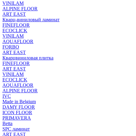
VINILAM
ALPINE FLOOR
ART EAST
Кварц-виниловый ламинат
FINEFLOOR
ECOCLICK
VINILAM
AQUAFLOOR
FORBO
ART EAST
Кварцвиниловая плитка
FINEFLOOR
ART EAST
VINILAM
ECOCLICK
AQUAFLOOR
ALPINE FLOOR
IVC
Made in Belgium
DAMY FLOOR
ICON FLOOR
PRIMAVERA
Betta
SPC ламинат
ART EAST