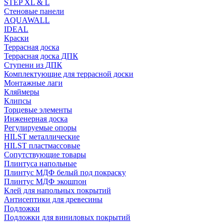
STEP XL & L
Стеновые панели
AQUAWALL
IDEAL
Краски
Террасная доска
Террасная доска ДПК
Ступени из ДПК
Комплектующие для террасной доски
Монтажные лаги
Кляймеры
Клипсы
Торцевые элементы
Инженерная доска
Регулируемые опоры
HILST металлические
HILST пластмассовые
Сопутствующие товары
Плинтуса напольные
Плинтус МДФ белый под покраску
Плинтус МДФ экошпон
Клей для напольных покрытий
Антисептики для древесины
Подложки
Подложки для виниловых покрытий