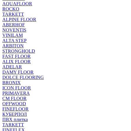
AQUAFLOOR
ROCKO
TARKETT
ALPINE FLOOR
ABERHOF
NOVENTIS
VINILAM
ALTA STEP
ARBITON
STRONGHOLD
FAST FLOOR
ALIX FLOOR
ADELAR
DAMY FLOOR
DOLCE FLOORING
BRONIX
ICON FLOOR
PRIMAVERA
CM FLOOR
OFFWOOD
FINEFLOOR
КУБЕРПОЛ
ПВХ плитка
TARKETT
FINEFLEX