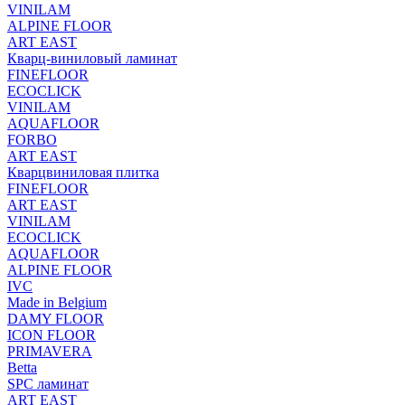
VINILAM
ALPINE FLOOR
ART EAST
Кварц-виниловый ламинат
FINEFLOOR
ECOCLICK
VINILAM
AQUAFLOOR
FORBO
ART EAST
Кварцвиниловая плитка
FINEFLOOR
ART EAST
VINILAM
ECOCLICK
AQUAFLOOR
ALPINE FLOOR
IVC
Made in Belgium
DAMY FLOOR
ICON FLOOR
PRIMAVERA
Betta
SPC ламинат
ART EAST