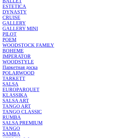
BALLET
ESTETICA
DYNASTY
CRUISE
GALLERY
GALLERY MINI
PILOT
POEM
WOODSTOCK FAMILY
BOHEME
IMPERATOR
WOODSTYLE
Паркетная доска
POLARWOOD
TARKETT
SALSA
EUROPARQUET
KLASSIKA
SALSA ART
TANGO ART
TANGO CLASSIC
RUMBA
SALSA PREMIUM
TANGO
SAMBA