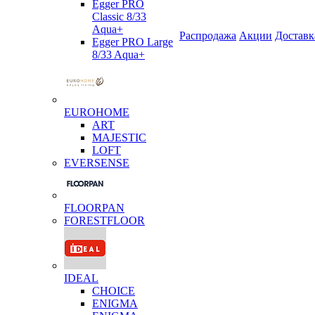
Egger PRO
Classic 8/33
Aqua+
Распродажа
Акции
Доставк
Egger PRO Large
8/33 Aqua+
EUROHOME
ART
MAJESTIC
LOFT
EVERSENSE
FLOORPAN
FORESTFLOOR
IDEAL
CHOICE
ENIGMA