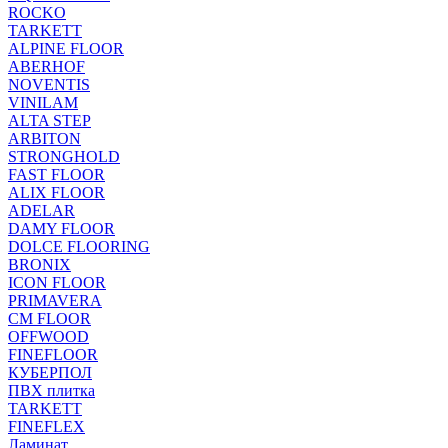
ROCKO
TARKETT
ALPINE FLOOR
ABERHOF
NOVENTIS
VINILAM
ALTA STEP
ARBITON
STRONGHOLD
FAST FLOOR
ALIX FLOOR
ADELAR
DAMY FLOOR
DOLCE FLOORING
BRONIX
ICON FLOOR
PRIMAVERA
CM FLOOR
OFFWOOD
FINEFLOOR
КУБЕРПОЛ
ПВХ плитка
TARKETT
FINEFLEX
Ламинат