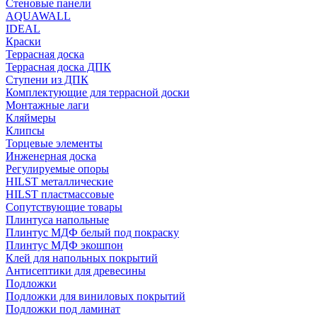
Стеновые панели
AQUAWALL
IDEAL
Краски
Террасная доска
Террасная доска ДПК
Ступени из ДПК
Комплектующие для террасной доски
Монтажные лаги
Кляймеры
Клипсы
Торцевые элементы
Инженерная доска
Регулируемые опоры
HILST металлические
HILST пластмассовые
Сопутствующие товары
Плинтуса напольные
Плинтус МДФ белый под покраску
Плинтус МДФ экошпон
Клей для напольных покрытий
Антисептики для древесины
Подложки
Подложки для виниловых покрытий
Подложки под ламинат