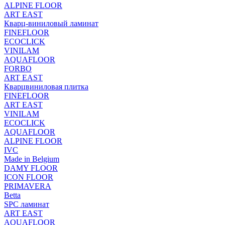
ALPINE FLOOR
ART EAST
Кварц-виниловый ламинат
FINEFLOOR
ECOCLICK
VINILAM
AQUAFLOOR
FORBO
ART EAST
Кварцвиниловая плитка
FINEFLOOR
ART EAST
VINILAM
ECOCLICK
AQUAFLOOR
ALPINE FLOOR
IVC
Made in Belgium
DAMY FLOOR
ICON FLOOR
PRIMAVERA
Betta
SPC ламинат
ART EAST
AQUAFLOOR