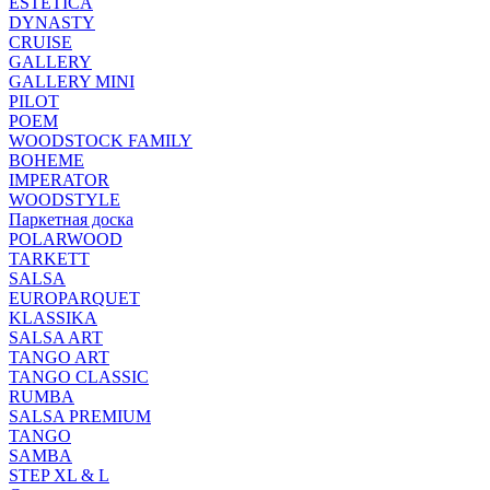
ESTETICA
DYNASTY
CRUISE
GALLERY
GALLERY MINI
PILOT
POEM
WOODSTOCK FAMILY
BOHEME
IMPERATOR
WOODSTYLE
Паркетная доска
POLARWOOD
TARKETT
SALSA
EUROPARQUET
KLASSIKA
SALSA ART
TANGO ART
TANGO CLASSIC
RUMBA
SALSA PREMIUM
TANGO
SAMBA
STEP XL & L