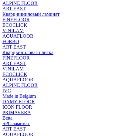
ALPINE FLOOR
ART EAST
Кварц-виниловый ламинат
FINEFLOOR
ECOCLICK
VINILAM
AQUAFLOOR
FORBO
ART EAST
Кварцвиниловая плитка
FINEFLOOR
ART EAST
VINILAM
ECOCLICK
AQUAFLOOR
ALPINE FLOOR
IVC
Made in Belgium
DAMY FLOOR
ICON FLOOR
PRIMAVERA
Betta
SPC ламинат
ART EAST
AQUAFLOOR