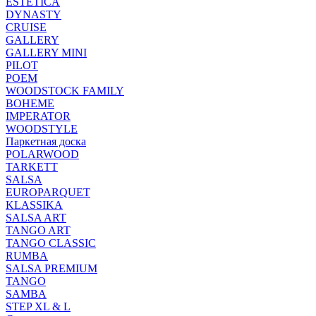
ESTETICA
DYNASTY
CRUISE
GALLERY
GALLERY MINI
PILOT
POEM
WOODSTOCK FAMILY
BOHEME
IMPERATOR
WOODSTYLE
Паркетная доска
POLARWOOD
TARKETT
SALSA
EUROPARQUET
KLASSIKA
SALSA ART
TANGO ART
TANGO CLASSIC
RUMBA
SALSA PREMIUM
TANGO
SAMBA
STEP XL & L