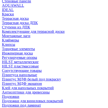
Стеновые панели
AQUAWALL
IDEAL
Краски
Террасная доска
Террасная доска ДПК
Ступени из ДПК
Комплектующие для террасной доски
Монтажные лаги
Кляймеры
Клипсы
Торцевые элементы
Инженерная доска
Регулируемые опоры
HILST металлические
HILST пластмассовые
Сопутствующие товары
Плинтуса напольные
Плинтус МДФ белый под покраску
Плинтус МДФ экошпон
Клей для напольных покрытий
Антисептики для древесины
Подложки
Подложки для виниловых покрытий
Подложки под ламинат