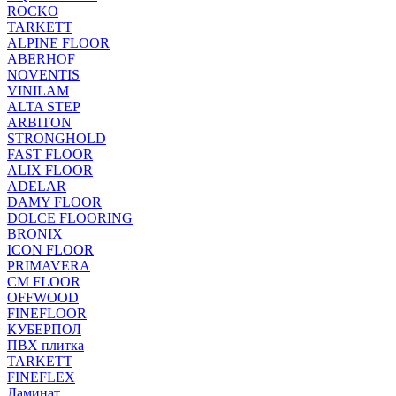
ROCKO
TARKETT
ALPINE FLOOR
ABERHOF
NOVENTIS
VINILAM
ALTA STEP
ARBITON
STRONGHOLD
FAST FLOOR
ALIX FLOOR
ADELAR
DAMY FLOOR
DOLCE FLOORING
BRONIX
ICON FLOOR
PRIMAVERA
CM FLOOR
OFFWOOD
FINEFLOOR
КУБЕРПОЛ
ПВХ плитка
TARKETT
FINEFLEX
Ламинат