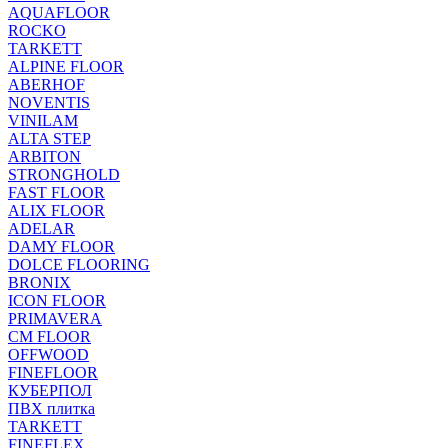
AQUAFLOOR
ROCKO
TARKETT
ALPINE FLOOR
ABERHOF
NOVENTIS
VINILAM
ALTA STEP
ARBITON
STRONGHOLD
FAST FLOOR
ALIX FLOOR
ADELAR
DAMY FLOOR
DOLCE FLOORING
BRONIX
ICON FLOOR
PRIMAVERA
CM FLOOR
OFFWOOD
FINEFLOOR
КУБЕРПОЛ
ПВХ плитка
TARKETT
FINEFLEX