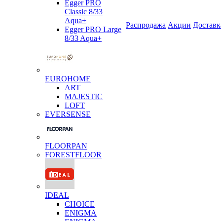
Egger PRO
Classic 8/33
Aqua+
Распродажа
Акции
Доставк
Egger PRO Large
8/33 Aqua+
EUROHOME
ART
MAJESTIC
LOFT
EVERSENSE
FLOORPAN
FORESTFLOOR
IDEAL
CHOICE
ENIGMA