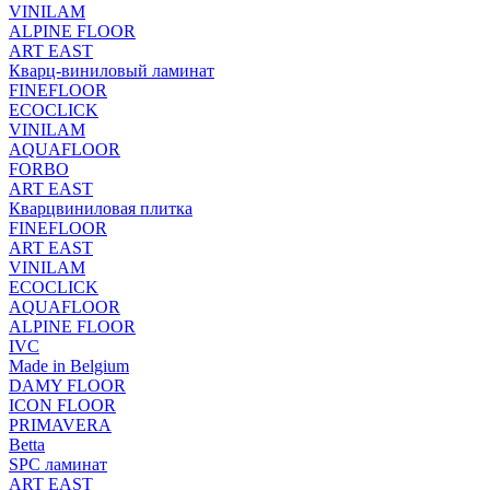
VINILAM
ALPINE FLOOR
ART EAST
Кварц-виниловый ламинат
FINEFLOOR
ECOCLICK
VINILAM
AQUAFLOOR
FORBO
ART EAST
Кварцвиниловая плитка
FINEFLOOR
ART EAST
VINILAM
ECOCLICK
AQUAFLOOR
ALPINE FLOOR
IVC
Made in Belgium
DAMY FLOOR
ICON FLOOR
PRIMAVERA
Betta
SPC ламинат
ART EAST