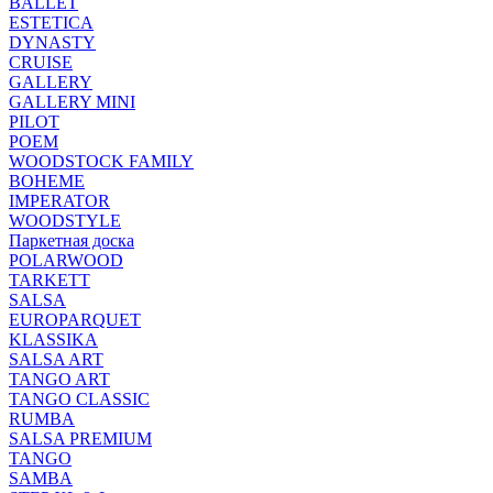
BALLET
ESTETICA
DYNASTY
CRUISE
GALLERY
GALLERY MINI
PILOT
POEM
WOODSTOCK FAMILY
BOHEME
IMPERATOR
WOODSTYLE
Паркетная доска
POLARWOOD
TARKETT
SALSA
EUROPARQUET
KLASSIKA
SALSA ART
TANGO ART
TANGO CLASSIC
RUMBA
SALSA PREMIUM
TANGO
SAMBA