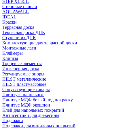
STEP XL & L
Стеновые панели
AQUAWALL
IDEAL
Краски
Террасная доска
Террасная доска ДПК
Ступени из ДПК
Комплектующие для террасной доски
Монтажные лаги
Кляймеры
Клипсы
Торцевые элементы
Инженерная доска
Регулируемые опоры
HILST металлические
HILST пластмассовые
Сопутствующие товары
Плинтуса напольные
Плинтус МДФ белый под покраску
Плинтус МДФ экошпон
Клей для напольных покрытий
Антисептики для древесины
Подложки
Подложки для виниловых покрытий