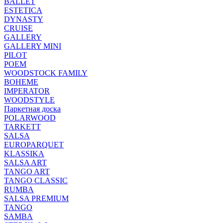
BALLET
ESTETICA
DYNASTY
CRUISE
GALLERY
GALLERY MINI
PILOT
POEM
WOODSTOCK FAMILY
BOHEME
IMPERATOR
WOODSTYLE
Паркетная доска
POLARWOOD
TARKETT
SALSA
EUROPARQUET
KLASSIKA
SALSA ART
TANGO ART
TANGO CLASSIC
RUMBA
SALSA PREMIUM
TANGO
SAMBA