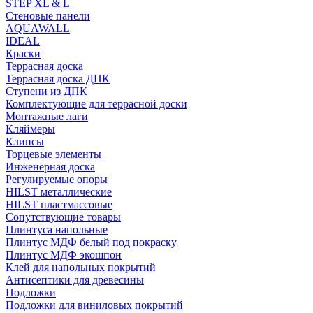
STEP XL & L
Стеновые панели
AQUAWALL
IDEAL
Краски
Террасная доска
Террасная доска ДПК
Ступени из ДПК
Комплектующие для террасной доски
Монтажные лаги
Кляймеры
Клипсы
Торцевые элементы
Инженерная доска
Регулируемые опоры
HILST металлические
HILST пластмассовые
Сопутствующие товары
Плинтуса напольные
Плинтус МДФ белый под покраску
Плинтус МДФ экошпон
Клей для напольных покрытий
Антисептики для древесины
Подложки
Подложки для виниловых покрытий