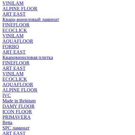
VINILAM
ALPINE FLOOR
ART EAST
Кварц-виниловый ламинат
FINEFLOOR
ECOCLICK
VINILAM
AQUAFLOOR
FORBO
ART EAST
Кварцвиниловая плитка
FINEFLOOR
ART EAST
VINILAM
ECOCLICK
AQUAFLOOR
ALPINE FLOOR
IVC
Made in Belgium
DAMY FLOOR
ICON FLOOR
PRIMAVERA
Betta
SPC ламинат
ART EAST