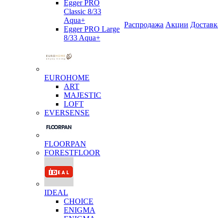
Egger PRO
Classic 8/33
Aqua+
Распродажа
Акции
Доставк
Egger PRO Large
8/33 Aqua+
EUROHOME
ART
MAJESTIC
LOFT
EVERSENSE
FLOORPAN
FORESTFLOOR
IDEAL
CHOICE
ENIGMA