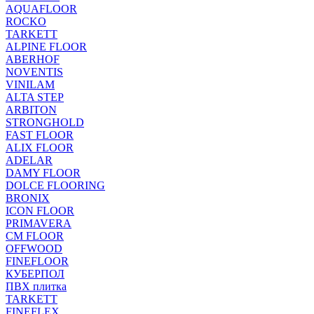
AQUAFLOOR
ROCKO
TARKETT
ALPINE FLOOR
ABERHOF
NOVENTIS
VINILAM
ALTA STEP
ARBITON
STRONGHOLD
FAST FLOOR
ALIX FLOOR
ADELAR
DAMY FLOOR
DOLCE FLOORING
BRONIX
ICON FLOOR
PRIMAVERA
CM FLOOR
OFFWOOD
FINEFLOOR
КУБЕРПОЛ
ПВХ плитка
TARKETT
FINEFLEX