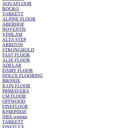
AQUAFLOOR
ROCKO
TARKETT
ALPINE FLOOR
ABERHOF
NOVENTIS
VINILAM
ALTA STEP
ARBITON
STRONGHOLD
FAST FLOOR
ALIX FLOOR
ADELAR
DAMY FLOOR
DOLCE FLOORING
BRONIX
ICON FLOOR
PRIMAVERA
CM FLOOR
OFFWOOD
FINEFLOOR
КУБЕРПОЛ
ПВХ плитка
TARKETT
FINEFLEX