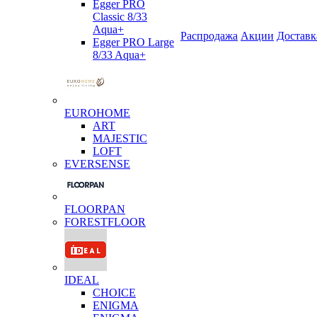
Egger PRO
Classic 8/33
Aqua+
Распродажа
Акции
Доставк
Egger PRO Large
8/33 Aqua+
EUROHOME
ART
MAJESTIC
LOFT
EVERSENSE
FLOORPAN
FORESTFLOOR
IDEAL
CHOICE
ENIGMA