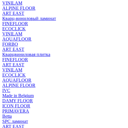
VINILAM
ALPINE FLOOR
ART EAST
Кварц-виниловый ламинат
FINEFLOOR
ECOCLICK
VINILAM
AQUAFLOOR
FORBO
ART EAST
Кварцвиниловая плитка
FINEFLOOR
ART EAST
VINILAM
ECOCLICK
AQUAFLOOR
ALPINE FLOOR
IVC
Made in Belgium
DAMY FLOOR
ICON FLOOR
PRIMAVERA
Betta
SPC ламинат
ART EAST