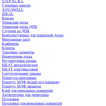
STEP XL & L
Стеновые панели
AQUAWALL
IDEAL
Краски
Террасная доска
Террасная доска ДПК
Ступени из ДПК
Комплектующие для террасной доски
Монтажные лаги
Кляймеры
Клипсы
Торцевые элементы
Инженерная доска
Регулируемые опоры
HILST металлические
HILST пластмассовые
Сопутствующие товары
Плинтуса напольные
Плинтус МДФ белый под покраску
Плинтус МДФ экошпон
Клей для напольных покрытий
Антисептики для древесины
Подложки
Подложки для виниловых покрытий