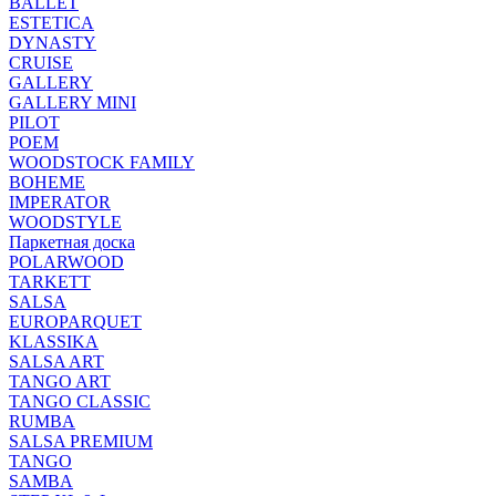
BALLET
ESTETICA
DYNASTY
CRUISE
GALLERY
GALLERY MINI
PILOT
POEM
WOODSTOCK FAMILY
BOHEME
IMPERATOR
WOODSTYLE
Паркетная доска
POLARWOOD
TARKETT
SALSA
EUROPARQUET
KLASSIKA
SALSA ART
TANGO ART
TANGO CLASSIC
RUMBA
SALSA PREMIUM
TANGO
SAMBA