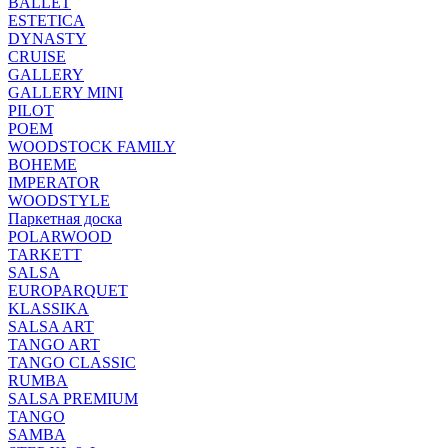
BALLET
ESTETICA
DYNASTY
CRUISE
GALLERY
GALLERY MINI
PILOT
POEM
WOODSTOCK FAMILY
BOHEME
IMPERATOR
WOODSTYLE
Паркетная доска
POLARWOOD
TARKETT
SALSA
EUROPARQUET
KLASSIKA
SALSA ART
TANGO ART
TANGO CLASSIC
RUMBA
SALSA PREMIUM
TANGO
SAMBA