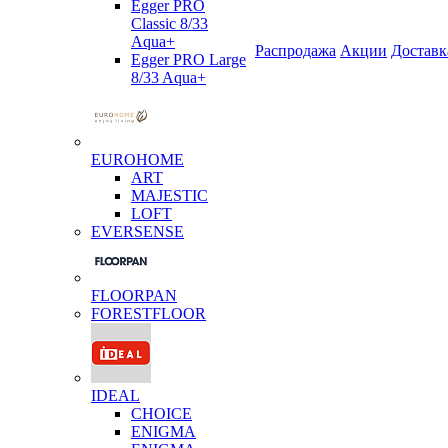
Egger PRO
Classic 8/33
Aqua+
Распродажа
Акции
Доставк
Egger PRO Large
8/33 Aqua+
EUROHOME
ART
MAJESTIC
LOFT
EVERSENSE
FLOORPAN
FORESTFLOOR
IDEAL
CHOICE
ENIGMA