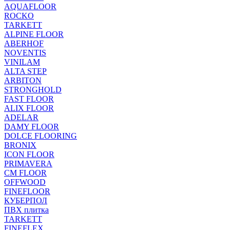
AQUAFLOOR
ROCKO
TARKETT
ALPINE FLOOR
ABERHOF
NOVENTIS
VINILAM
ALTA STEP
ARBITON
STRONGHOLD
FAST FLOOR
ALIX FLOOR
ADELAR
DAMY FLOOR
DOLCE FLOORING
BRONIX
ICON FLOOR
PRIMAVERA
CM FLOOR
OFFWOOD
FINEFLOOR
КУБЕРПОЛ
ПВХ плитка
TARKETT
FINEFLEX