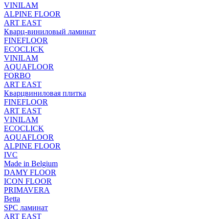
VINILAM
ALPINE FLOOR
ART EAST
Кварц-виниловый ламинат
FINEFLOOR
ECOCLICK
VINILAM
AQUAFLOOR
FORBO
ART EAST
Кварцвиниловая плитка
FINEFLOOR
ART EAST
VINILAM
ECOCLICK
AQUAFLOOR
ALPINE FLOOR
IVC
Made in Belgium
DAMY FLOOR
ICON FLOOR
PRIMAVERA
Betta
SPC ламинат
ART EAST