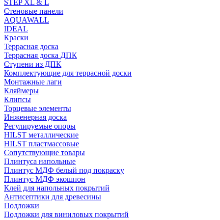
STEP XL & L
Стеновые панели
AQUAWALL
IDEAL
Краски
Террасная доска
Террасная доска ДПК
Ступени из ДПК
Комплектующие для террасной доски
Монтажные лаги
Кляймеры
Клипсы
Торцевые элементы
Инженерная доска
Регулируемые опоры
HILST металлические
HILST пластмассовые
Сопутствующие товары
Плинтуса напольные
Плинтус МДФ белый под покраску
Плинтус МДФ экошпон
Клей для напольных покрытий
Антисептики для древесины
Подложки
Подложки для виниловых покрытий