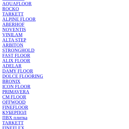
AQUAFLOOR
ROCKO
TARKETT
ALPINE FLOOR
ABERHOF
NOVENTIS
VINILAM
ALTA STEP
ARBITON
STRONGHOLD
FAST FLOOR
ALIX FLOOR
ADELAR
DAMY FLOOR
DOLCE FLOORING
BRONIX
ICON FLOOR
PRIMAVERA
CM FLOOR
OFFWOOD
FINEFLOOR
КУБЕРПОЛ
ПВХ плитка
TARKETT
FINEFLEX