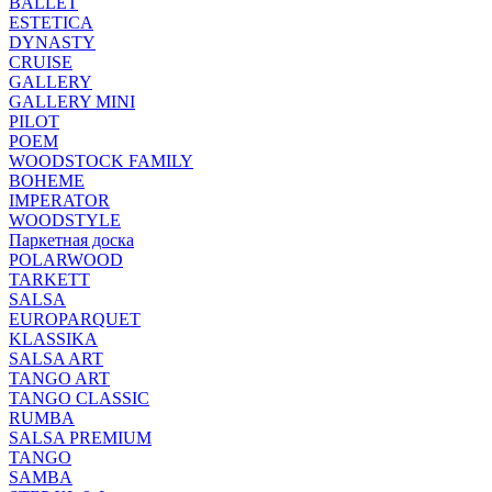
BALLET
ESTETICA
DYNASTY
CRUISE
GALLERY
GALLERY MINI
PILOT
POEM
WOODSTOCK FAMILY
BOHEME
IMPERATOR
WOODSTYLE
Паркетная доска
POLARWOOD
TARKETT
SALSA
EUROPARQUET
KLASSIKA
SALSA ART
TANGO ART
TANGO CLASSIC
RUMBA
SALSA PREMIUM
TANGO
SAMBA