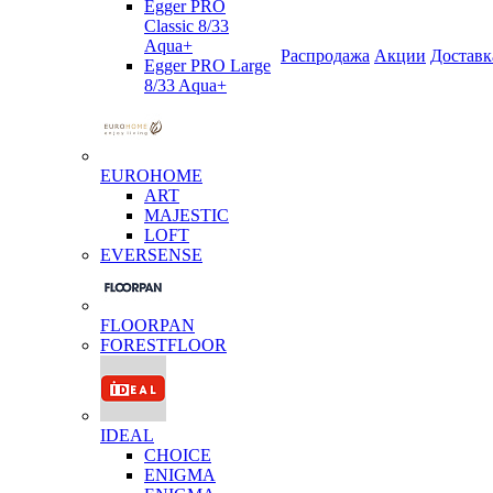
Egger PRO
Classic 8/33
Aqua+
Распродажа
Акции
Доставк
Egger PRO Large
8/33 Aqua+
EUROHOME
ART
MAJESTIC
LOFT
EVERSENSE
FLOORPAN
FORESTFLOOR
IDEAL
CHOICE
ENIGMA