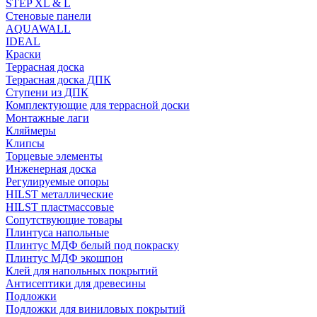
STEP XL & L
Стеновые панели
AQUAWALL
IDEAL
Краски
Террасная доска
Террасная доска ДПК
Ступени из ДПК
Комплектующие для террасной доски
Монтажные лаги
Кляймеры
Клипсы
Торцевые элементы
Инженерная доска
Регулируемые опоры
HILST металлические
HILST пластмассовые
Сопутствующие товары
Плинтуса напольные
Плинтус МДФ белый под покраску
Плинтус МДФ экошпон
Клей для напольных покрытий
Антисептики для древесины
Подложки
Подложки для виниловых покрытий