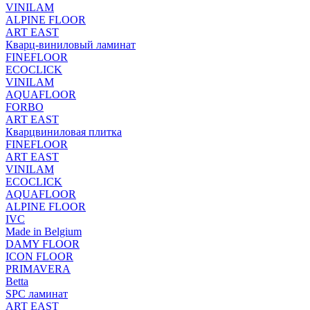
VINILAM
ALPINE FLOOR
ART EAST
Кварц-виниловый ламинат
FINEFLOOR
ECOCLICK
VINILAM
AQUAFLOOR
FORBO
ART EAST
Кварцвиниловая плитка
FINEFLOOR
ART EAST
VINILAM
ECOCLICK
AQUAFLOOR
ALPINE FLOOR
IVC
Made in Belgium
DAMY FLOOR
ICON FLOOR
PRIMAVERA
Betta
SPC ламинат
ART EAST