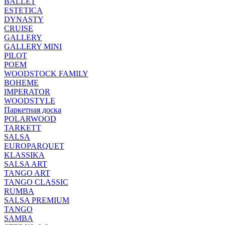
BALLET
ESTETICA
DYNASTY
CRUISE
GALLERY
GALLERY MINI
PILOT
POEM
WOODSTOCK FAMILY
BOHEME
IMPERATOR
WOODSTYLE
Паркетная доска
POLARWOOD
TARKETT
SALSA
EUROPARQUET
KLASSIKA
SALSA ART
TANGO ART
TANGO CLASSIC
RUMBA
SALSA PREMIUM
TANGO
SAMBA