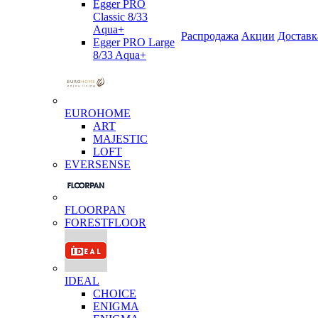
Egger PRO
Classic 8/33
Aqua+
Распродажа
Акции
Доставк
Egger PRO Large
8/33 Aqua+
EUROHOME
ART
MAJESTIC
LOFT
EVERSENSE
FLOORPAN
FORESTFLOOR
IDEAL
CHOICE
ENIGMA