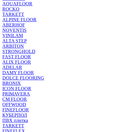
AQUAFLOOR
ROCKO
TARKETT
ALPINE FLOOR
ABERHOF
NOVENTIS
VINILAM
ALTA STEP
ARBITON
STRONGHOLD
FAST FLOOR
ALIX FLOOR
ADELAR
DAMY FLOOR
DOLCE FLOORING
BRONIX
ICON FLOOR
PRIMAVERA
CM FLOOR
OFFWOOD
FINEFLOOR
КУБЕРПОЛ
ПВХ плитка
TARKETT
FINEFLEX