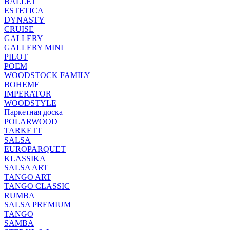
BALLET
ESTETICA
DYNASTY
CRUISE
GALLERY
GALLERY MINI
PILOT
POEM
WOODSTOCK FAMILY
BOHEME
IMPERATOR
WOODSTYLE
Паркетная доска
POLARWOOD
TARKETT
SALSA
EUROPARQUET
KLASSIKA
SALSA ART
TANGO ART
TANGO CLASSIC
RUMBA
SALSA PREMIUM
TANGO
SAMBA