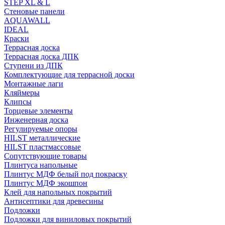
STEP XL & L
Стеновые панели
AQUAWALL
IDEAL
Краски
Террасная доска
Террасная доска ДПК
Ступени из ДПК
Комплектующие для террасной доски
Монтажные лаги
Кляймеры
Клипсы
Торцевые элементы
Инженерная доска
Регулируемые опоры
HILST металлические
HILST пластмассовые
Сопутствующие товары
Плинтуса напольные
Плинтус МДФ белый под покраску
Плинтус МДФ экошпон
Клей для напольных покрытий
Антисептики для древесины
Подложки
Подложки для виниловых покрытий