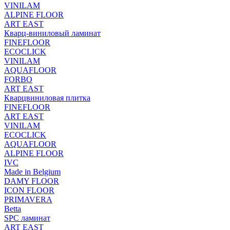
VINILAM
ALPINE FLOOR
ART EAST
Кварц-виниловый ламинат
FINEFLOOR
ECOCLICK
VINILAM
AQUAFLOOR
FORBO
ART EAST
Кварцвиниловая плитка
FINEFLOOR
ART EAST
VINILAM
ECOCLICK
AQUAFLOOR
ALPINE FLOOR
IVC
Made in Belgium
DAMY FLOOR
ICON FLOOR
PRIMAVERA
Betta
SPC ламинат
ART EAST