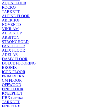
AQUAFLOOR
ROCKO
TARKETT
ALPINE FLOOR
ABERHOF
NOVENTIS
VINILAM
ALTA STEP
ARBITON
STRONGHOLD
FAST FLOOR
ALIX FLOOR
ADELAR
DAMY FLOOR
DOLCE FLOORING
BRONIX
ICON FLOOR
PRIMAVERA
CM FLOOR
OFFWOOD
FINEFLOOR
КУБЕРПОЛ
ПВХ плитка
TARKETT
FINEFLEX