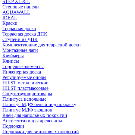
STEP XL & L
Стеновые панели
AQUAWALL
IDEAL
Краски
Террасная доска
Террасная доска ДПК
Ступени из ДПК
Комплектующие для террасной доски
Монтажные лаги
Кляймеры
Клипсы
Торцевые элементы
Инженерная доска
Регулируемые опоры
HILST металлические
HILST пластмассовые
Сопутствующие товары
Плинтуса напольные
Плинтус МДФ белый под покраску
Плинтус МДФ экошпон
Клей для напольных покрытий
Антисептики для древесины
Подложки
Подложки для виниловых покрытий