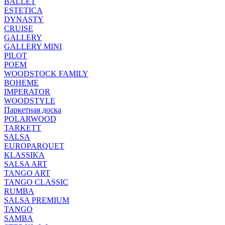
BALLET
ESTETICA
DYNASTY
CRUISE
GALLERY
GALLERY MINI
PILOT
POEM
WOODSTOCK FAMILY
BOHEME
IMPERATOR
WOODSTYLE
Паркетная доска
POLARWOOD
TARKETT
SALSA
EUROPARQUET
KLASSIKA
SALSA ART
TANGO ART
TANGO CLASSIC
RUMBA
SALSA PREMIUM
TANGO
SAMBA