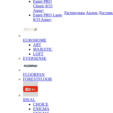
Egger PRO
Classic 8/33
Aqua+
Распродажа
Акции
Доставк
Egger PRO Large
8/33 Aqua+
EUROHOME
ART
MAJESTIC
LOFT
EVERSENSE
FLOORPAN
FORESTFLOOR
IDEAL
CHOICE
ENIGMA