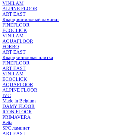
VINILAM
ALPINE FLOOR
ART EAST
Кварц-виниловый ламинат
FINEFLOOR
ECOCLICK
VINILAM
AQUAFLOOR
FORBO
ART EAST
Кварцвиниловая плитка
FINEFLOOR
ART EAST
VINILAM
ECOCLICK
AQUAFLOOR
ALPINE FLOOR
IVC
Made in Belgium
DAMY FLOOR
ICON FLOOR
PRIMAVERA
Betta
SPC ламинат
ART EAST